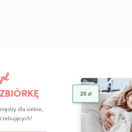
 ZBIÓRKĘ
niędzy dla siebie,
trzebujących!