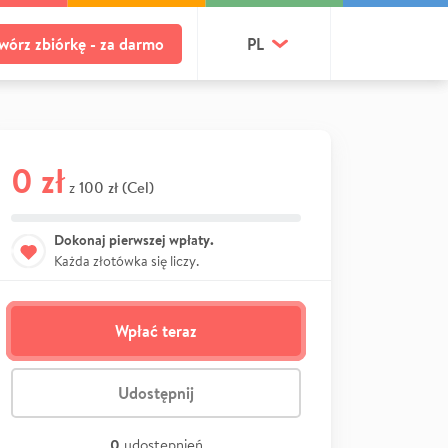
wórz zbiórkę - za darmo
PL
0 zł
100 zł (Cel)
z
Dokonaj pierwszej wpłaty.
Każda złotówka się liczy.
Wpłać teraz
Udostępnij
0
udostępnień