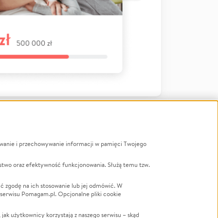
ywanie i przechowywanie informacji w pamięci Twojego
a
stwo oraz efektywność funkcjonowania. Służą temu tzw.
LGBTQ+
Powódź
ć zgodę na ich stosowanie lub jej odmówić. W
 serwisu Pomagam.pl. Opcjonalne pliki cookie
Wichura
NGO
ak użytkownicy korzystają z naszego serwisu – skąd