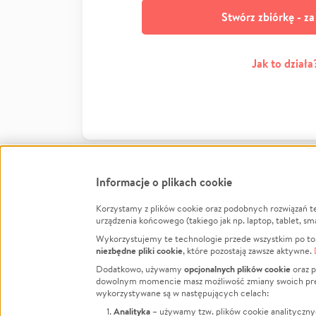
Stwórz zbiórkę - z
Jak to działa
Informacje o plikach cookie
Korzystamy z plików cookie oraz podobnych rozwiązań t
Infor
urządzenia końcowego (takiego jak np. laptop, tablet, sm
Wykorzystujemy te technologie przede wszystkim po to,
Jak to 
niezbędne pliki cookie
, które pozostają zawsze aktywne.
Facebook
Twitter
Instagram
Regula
opcjonalnych plików cookie
Dodatkowo, używamy
oraz p
dowolnym momencie masz możliwość zmiany swoich prefere
Polity
LinkedIn
TikTok
Youtube
wykorzystywane są w następujących celach:
RODO -
Analityka
– używamy tzw. plików cookie analityczny