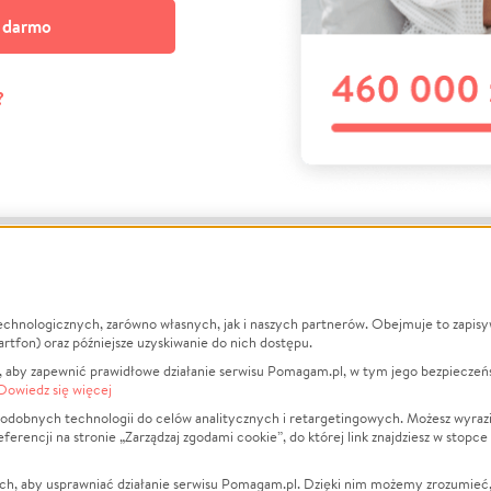
a darmo
?
echnologicznych, zarówno własnych, jak i naszych partnerów. Obejmuje to zapis
macje
O nas
Zbieraj n
artfon) oraz późniejsze uzyskiwanie do nich dostępu.
 aby zapewnić prawidłowe działanie serwisu Pomagam.pl, w tym jego bezpieczeń
działa?
Opinie
Leczenie
Dowiedz się więcej
min
Raporty
Zwierzęta
odobnych technologii do celów analitycznych i retargetingowych. Możesz wyrazi
ncji na stronie „Zarządzaj zgodami cookie”, do której link znajdziesz w stopce
ka Prywatności
Za darmo
Pożar
 Kontrahenci
Blog
Ukraina
ch, aby usprawniać działanie serwisu Pomagam.pl. Dzięki nim możemy zrozumieć, j