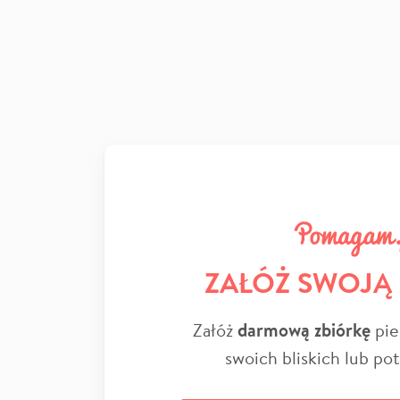
ZAŁÓŻ SWOJĄ
Załóż
darmową zbiórkę
pie
swoich bliskich lub po