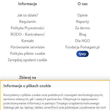
Informacje
O nas
Jak to działa?
Opinie
Regulamin
Raporty
Polityka Prywatności
Za darmo
RODO - Kontrahenci
Blog
Kontakt
Dla NGO
Porównanie serwisów
Fundacja Pomagam.pl
Polityka plików cookie
Zarządzaj zgodami cookie
Zbieraj na
Informacje o plikach cookie
Leczenie
LGBTQ+
Zwierzęta
Powódź
Korzystamy z plików cookie oraz podobnych rozwiązań technologicznych,
zarówno własnych, jak i naszych partnerów. Obejmuje to zapisywanie i
Pożar
Wichura
przechowywanie informacji w pamięci Twojego urządzenia końcowego
(takiego jak np. laptop, tablet, smartfon) oraz późniejsze uzyskiwanie do nich
Ukraina
NGO