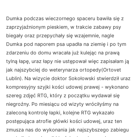
Dumka podczas wieczornego spaceru bawiła się z
zaprzyjaźnionym pieskiem, w trakcie zabawy psy
biegały oraz przepychały się wzajemnie, nagle
Dumka pod naporem psa upadła na ziemię i po tym
zdarzeniu do domu wracała już kulejąc na prawą
tylną łapę, uraz łapy nie ustępował więc zapisałam ją
jak najszybciej do weterynarza ortopedy(Ortovet
Lublin). Na wizycie doktor Sokołowski stwierdził uraz
kompresyjny szyjki kości udowej prawej - wykonano
szereg zdjęć RTG, który z początku wydawał się
niegroźny. Po miesiącu od wizyty wróciłyśmy na
zaleconą kontrolę łapki, kolejne RTG wykazało
postępująca atrofie główki kości udowej, uraz ten
zmusza nas do wykonania jak najszybszego zabiegu