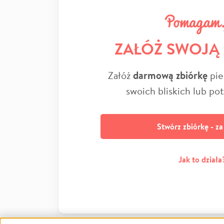
ZAŁÓŻ SWOJĄ
Załóż
darmową zbiórkę
pie
swoich bliskich lub po
Stwórz zbiórkę - z
Jak to działa