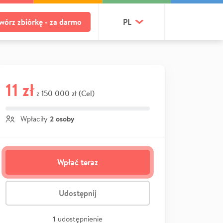
wórz zbiórkę - za darmo
PL
11 zł
150 000 zł (Cel)
z
2 osoby
Wpłaciły
Wpłać teraz
Udostępnij
1
udostępnienie