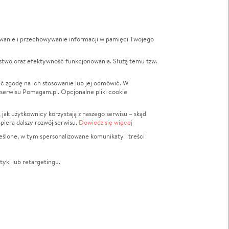
ywanie i przechowywanie informacji w pamięci Twojego
a
stwo oraz efektywność funkcjonowania. Służą temu tzw.
LGBTQ+
Powódź
ć zgodę na ich stosowanie lub jej odmówić. W
 serwisu Pomagam.pl. Opcjonalne pliki cookie
Wichura
NGO
ak użytkownicy korzystają z naszego serwisu – skąd
Religia
spiera dalszy rozwój serwisu.
Dowiedz się więcej
nansowa
Edukacja
eślone, w tym spersonalizowane komunikaty i treści
Podróż
Impreza
tyki lub retargetingu.
ść lokalna
Ochrona środowiska
Biznes