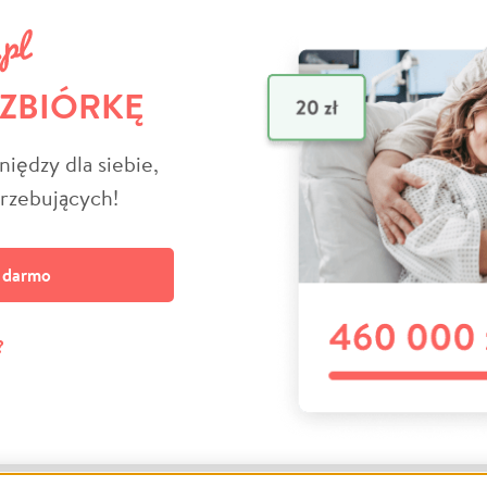
 ZBIÓRKĘ
niędzy dla siebie,
trzebujących!
a darmo
?