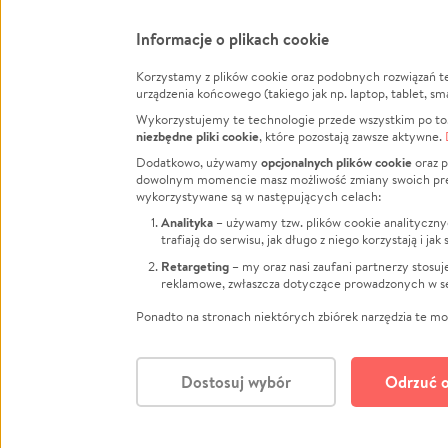
Informacje o plikach cookie
Korzystamy z plików cookie oraz podobnych rozwiązań t
Infor
urządzenia końcowego (takiego jak np. laptop, tablet, sm
Wykorzystujemy te technologie przede wszystkim po to,
Jak to 
niezbędne pliki cookie
, które pozostają zawsze aktywne.
Facebook
Twitter
Instagram
Regula
opcjonalnych plików cookie
Dodatkowo, używamy
oraz p
dowolnym momencie masz możliwość zmiany swoich prefere
Polity
LinkedIn
TikTok
Youtube
wykorzystywane są w następujących celach:
RODO -
Analityka
– używamy tzw. plików cookie analityczny
Kontak
trafiają do serwisu, jak długo z niego korzystają i j
Porówn
Retargeting
– my oraz nasi zaufani partnerzy stosu
reklamowe, zwłaszcza dotyczące prowadzonych w se
Polityk
Zarząd
Ponadto na stronach niektórych zbiórek narzędzia te mog
Dostosuj wybór
Odrzuć o
Polski
© CROWDING SP. Z O.O.