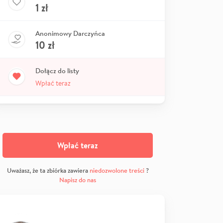
1
zł
Anonimowy Darczyńca
10
zł
Dołącz do listy
Wpłać teraz
Wpłać teraz
Uważasz, że ta zbiórka zawiera
niedozwolone treści
?
Napisz do nas