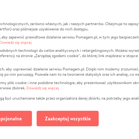
echnologicznych, zarówno własnych, jak i naszych partnerów. Obejmuje to zapis
macje
O nas
Zbieraj n
artfon) oraz późniejsze uzyskiwanie do nich dostępu.
 aby zapewnić prawidłowe działanie serwisu Pomagam.pl, w tym jego bezpieczeń
działa?
Opinie
Leczenie
Dowiedz się więcej
min
Raporty
Zwierzęta
odobnych technologii do celów analitycznych i retargetingowych. Możesz wyrazi
ncji na stronie „Zarządzaj zgodami cookie”, do której link znajdziesz w stopce
ka Prywatności
Za darmo
Pożar
 Kontrahenci
Blog
Ukraina
ch, aby usprawniać działanie serwisu Pomagam.pl. Dzięki nim możemy zrozumieć, j
t
Dla NGO
Sport
ak się po nim poruszają. Pozwala nam to na tworzenie statystyk oraz ich analizę, co w
anie serwisów
Fundacja Pomagam.pl
Pomoc Fi
jemy pliki cookie i inne podobne technologie, aby prezentować użytkownikom okr
rwisie zbiórek.
Dowiedz się więcej
a plików cookie
Projekty
zaj zgodami cookie
Pogrzeb
ą być uruchamiane także przez organizatora danej zbiórki, na potrzeby jego anali
Społeczno
Kultura
pcjonalne
Zaakceptuj wszystkie