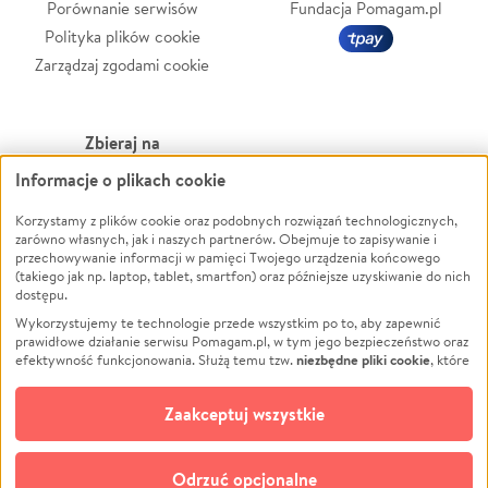
Porównanie serwisów
Fundacja Pomagam.pl
Polityka plików cookie
Zarządzaj zgodami cookie
Zbieraj na
Informacje o plikach cookie
Leczenie
LGBTQ+
Korzystamy z plików cookie oraz podobnych rozwiązań technologicznych,
Zwierzęta
Powódź
zarówno własnych, jak i naszych partnerów. Obejmuje to zapisywanie i
Pożar
Wichura
przechowywanie informacji w pamięci Twojego urządzenia końcowego
(takiego jak np. laptop, tablet, smartfon) oraz późniejsze uzyskiwanie do nich
Ukraina
NGO
dostępu.
Sport
Religia
Wykorzystujemy te technologie przede wszystkim po to, aby zapewnić
Pomoc Finansowa
Edukacja
prawidłowe działanie serwisu Pomagam.pl, w tym jego bezpieczeństwo oraz
niezbędne pliki cookie
efektywność funkcjonowania. Służą temu tzw.
, które
Projekty
Podróż
pozostają zawsze aktywne.
Dowiedz się więcej
Pogrzeb
Impreza
opcjonalnych plików cookie
Dodatkowo, używamy
oraz podobnych
Zaakceptuj wszystkie
Społeczność lokalna
Ochrona środowiska
technologii do celów analitycznych i retargetingowych. Możesz wyrazić
zgodę na ich stosowanie lub jej odmówić. W dowolnym momencie masz
Kultura
Biznes
możliwość zmiany swoich preferencji na stronie „Zarządzaj zgodami cookie”,
Odrzuć opcjonalne
Polski
do której link znajdziesz w stopce serwisu Pomagam.pl. Opcjonalne pliki