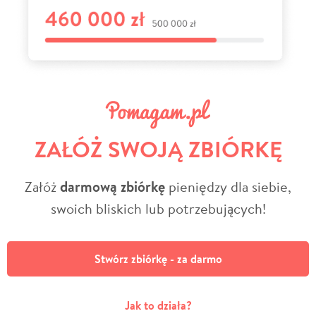
ZAŁÓŻ SWOJĄ ZBIÓRKĘ
Załóż
darmową zbiórkę
pieniędzy dla siebie,
swoich bliskich lub potrzebujących!
Stwórz zbiórkę - za darmo
Jak to działa?