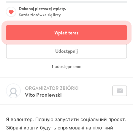
Dokonaj pierwszej wpłaty.
Każda złotówka się liczy.
Wpłać teraz
Udostępnij
1
udostępnienie
ORGANIZATOR ZBIÓRKI
Vito Proniewski
Я волонтер. Планую запустити соціальний проєкт.
Зібрані кошти будуть спрямовані на пілотний