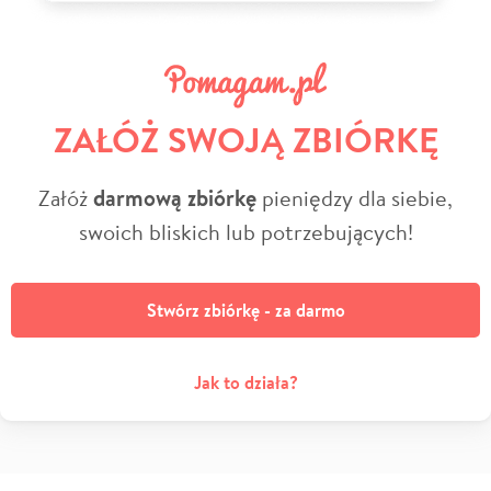
ZAŁÓŻ SWOJĄ ZBIÓRKĘ
Załóż
darmową zbiórkę
pieniędzy dla siebie,
swoich bliskich lub potrzebujących!
Stwórz zbiórkę - za darmo
Jak to działa?