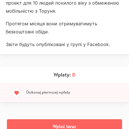
проект для 10 людей похилого віку з обмеженою
мобільністю з Торуня.
Протягом місяця вони отримуватимуть
безкоштовні обіди.
Звіти будуть опубліковані у групі у Facebook.
Wpłaty:
0
Dokonaj pierwszej wpłaty
Wpłać teraz