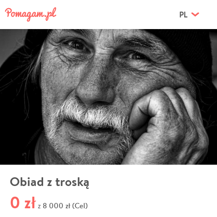
PL
Obiad z troską
0 zł
8 000 zł (Cel)
z