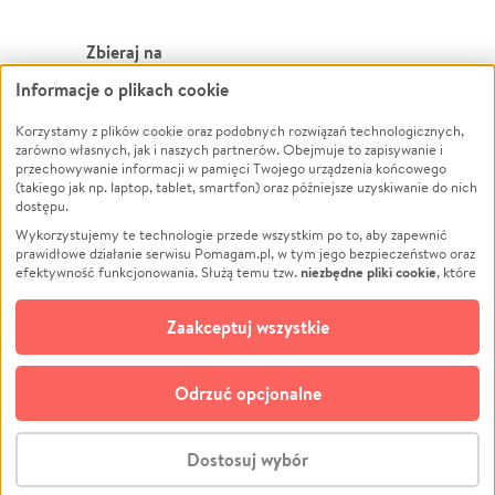
Zbieraj na
Informacje o plikach cookie
Leczenie
LGBTQ+
Zwierzęta
Powódź
Korzystamy z plików cookie oraz podobnych rozwiązań technologicznych,
zarówno własnych, jak i naszych partnerów. Obejmuje to zapisywanie i
Pożar
Wichura
przechowywanie informacji w pamięci Twojego urządzenia końcowego
(takiego jak np. laptop, tablet, smartfon) oraz późniejsze uzyskiwanie do nich
Ukraina
NGO
dostępu.
Sport
Religia
Wykorzystujemy te technologie przede wszystkim po to, aby zapewnić
Pomoc Finansowa
Edukacja
prawidłowe działanie serwisu Pomagam.pl, w tym jego bezpieczeństwo oraz
niezbędne pliki cookie
efektywność funkcjonowania. Służą temu tzw.
, które
Projekty
Podróż
pozostają zawsze aktywne.
Dowiedz się więcej
Pogrzeb
Impreza
opcjonalnych plików cookie
Dodatkowo, używamy
oraz podobnych
Zaakceptuj wszystkie
Społeczność lokalna
Ochrona środowiska
technologii do celów analitycznych i retargetingowych. Możesz wyrazić
zgodę na ich stosowanie lub jej odmówić. W dowolnym momencie masz
Kultura
Biznes
możliwość zmiany swoich preferencji na stronie „Zarządzaj zgodami cookie”,
Odrzuć opcjonalne
Polski
do której link znajdziesz w stopce serwisu Pomagam.pl. Opcjonalne pliki
cookie wykorzystywane są w następujących celach:
© CROWDING SP. Z O.O.
Analityka
– używamy tzw. plików cookie analitycznych, aby usprawniać
Dostosuj wybór
działanie serwisu Pomagam.pl. Dzięki nim możemy zrozumieć, jak
użytkownicy korzystają z naszego serwisu – skąd trafiają do serwisu, jak
Stwórz zbiórkę - za darmo