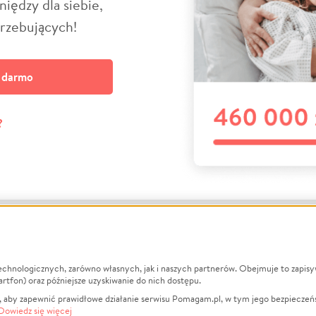
niędzy dla siebie,
trzebujących!
a darmo
?
echnologicznych, zarówno własnych, jak i naszych partnerów. Obejmuje to zapis
macje
O nas
Zbieraj n
artfon) oraz późniejsze uzyskiwanie do nich dostępu.
 aby zapewnić prawidłowe działanie serwisu Pomagam.pl, w tym jego bezpieczeń
działa?
Opinie
Leczenie
Dowiedz się więcej