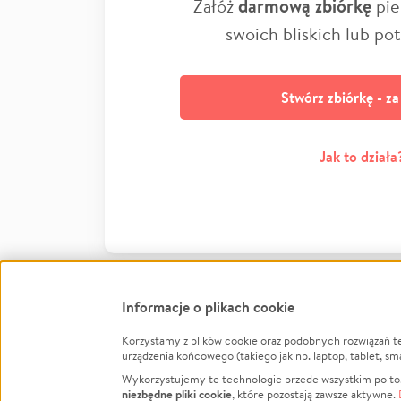
Załóż
darmową zbiórkę
pie
swoich bliskich lub po
Stwórz zbiórkę - z
Jak to działa
Informacje o plikach cookie
Korzystamy z plików cookie oraz podobnych rozwiązań t
Infor
urządzenia końcowego (takiego jak np. laptop, tablet, sm
Wykorzystujemy te technologie przede wszystkim po to,
Jak to 
niezbędne pliki cookie
, które pozostają zawsze aktywne.
Facebook
Twitter
Instagram