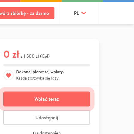
wórz zbiórkę - za darmo
PL
0 zł
1 500 zł (Cel)
z
Dokonaj pierwszej wpłaty.
Każda złotówka się liczy.
Wpłać teraz
Udostępnij
0
udostępnień