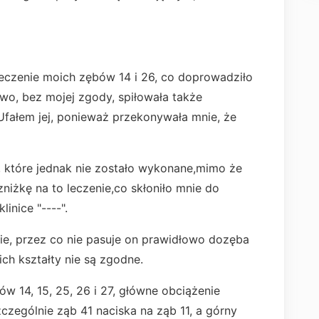
leczenie moich zębów 14 i 26, co doprowadziło
wo, bez mojej zgody, spiłowała także
. Ufałem jej, ponieważ przekonywała mnie, że
 które jednak nie zostało wykonane,mimo że
niżkę na to leczenie,co skłoniło mnie do
linice "----".
nie, przez co nie pasuje on prawidłowo dozęba
ch kształty nie są zgodne.
 14, 15, 25, 26 i 27, główne obciążenie
zczególnie ząb 41 naciska na ząb 11, a górny