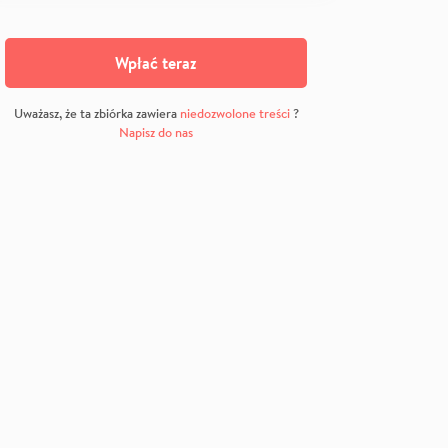
Wpłać teraz
Uważasz, że ta zbiórka zawiera
niedozwolone treści
?
Napisz do nas