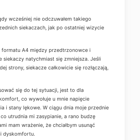
gdy wcześniej nie odczuwałem takiego
ednich siekaczach, jak po ostatniej wizycie
 formatu A4 między przedtrzonowce i
 siekaczy natychmiast się zmniejsza. Jeśli
j strony, siekacze całkowicie się rozłączają,
ać się do tej sytuacji, jest to dla
omfort, co wywołuje u mnie napięcie
a i stany lękowe. W ciągu dnia moje przednie
co utrudnia mi zasypianie, a rano budzę
ami mam wrażenie, że chciałbym usunąć
i dyskomfortu.