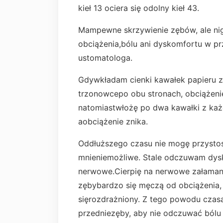
kieł 13 ociera się odolny kieł 43.
Mampewne skrzywienie zębów, ale ni
obciążenia,bólu ani dyskomfortu w prz
ustomatologa.
Gdywkładam cienki kawałek papieru z
trzonowcepo obu stronach, obciążenie
natomiastwłożę po dwa kawałki z każde
aobciążenie znika.
Oddłuższego czasu nie mogę przystosow
mnieniemożliwe. Stale odczuwam dysk
nerwowe.Cierpię na nerwowe załamani
zębybardzo się męczą od obciążenia, 
sięrozdrażniony. Z tego powodu czas
przedniezęby, aby nie odczuwać bólu 