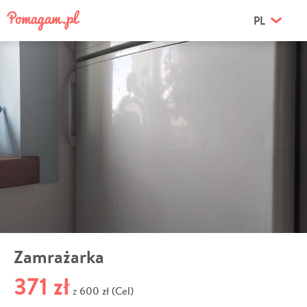
PL
Zamrażarka
371 zł
600 zł (Cel)
z