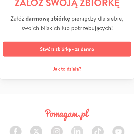
ZAŁÓŻ SWOJĄ ZBIÓRKĘ
Załóż
darmową zbiórkę
pieniędzy dla siebie,
swoich bliskich lub potrzebujących!
Stwórz zbiórkę - za darmo
Jak to działa?
Facebook
Twitter
Instagram
LinkedIn
TikTok
Youtube