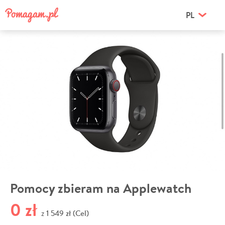
PL
Pomocy zbieram na Applewatch
0 zł
1 549 zł (Cel)
z