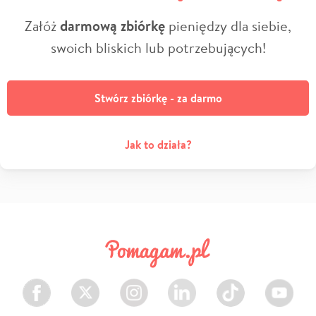
Załóż
darmową zbiórkę
pieniędzy dla siebie,
swoich bliskich lub potrzebujących!
Stwórz zbiórkę - za darmo
Jak to działa?
Facebook
Twitter
Instagram
LinkedIn
TikTok
Youtube