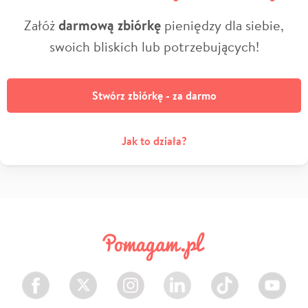
Załóż
darmową zbiórkę
pieniędzy dla siebie,
swoich bliskich lub potrzebujących!
Stwórz zbiórkę - za darmo
Jak to działa?
Facebook
Twitter
Instagram
LinkedIn
TikTok
Youtube