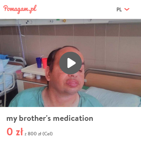
PL
my brother's medication
0 zł
800 zł (Cel)
z