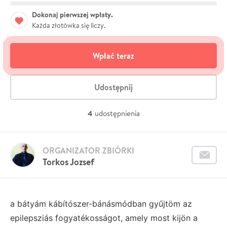
Dokonaj pierwszej wpłaty.
Każda złotówka się liczy.
Wpłać teraz
Udostępnij
4
udostępnienia
ORGANIZATOR ZBIÓRKI
Torkos Jozsef
a bátyám kábítószer-bánásmódban gyűjtöm az
epilepsziás fogyatékosságot, amely most kijön a