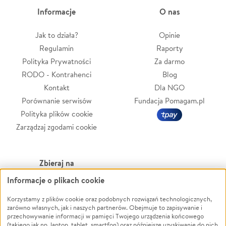
Informacje
O nas
Jak to działa?
Opinie
Regulamin
Raporty
Polityka Prywatności
Za darmo
RODO - Kontrahenci
Blog
Kontakt
Dla NGO
Porównanie serwisów
Fundacja Pomagam.pl
Polityka plików cookie
Zarządzaj zgodami cookie
Zbieraj na
Informacje o plikach cookie
Leczenie
LGBTQ+
Zwierzęta
Powódź
Korzystamy z plików cookie oraz podobnych rozwiązań technologicznych,
zarówno własnych, jak i naszych partnerów. Obejmuje to zapisywanie i
Pożar
Wichura
przechowywanie informacji w pamięci Twojego urządzenia końcowego
(takiego jak np. laptop, tablet, smartfon) oraz późniejsze uzyskiwanie do nich
Ukraina
NGO