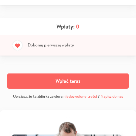
Wpłaty:
0
Dokonaj pierwszej wpłaty
Wpłać teraz
Uważasz, że ta zbiórka zawiera
niedozwolone treści
?
Napisz do nas