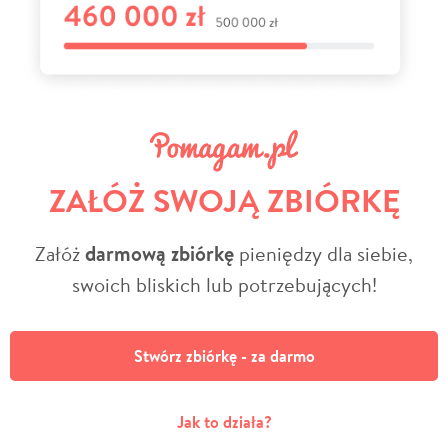
ZAŁÓŻ SWOJĄ ZBIÓRKĘ
Załóż
darmową zbiórkę
pieniędzy dla siebie,
swoich bliskich lub potrzebujących!
Stwórz zbiórkę - za darmo
Jak to działa?