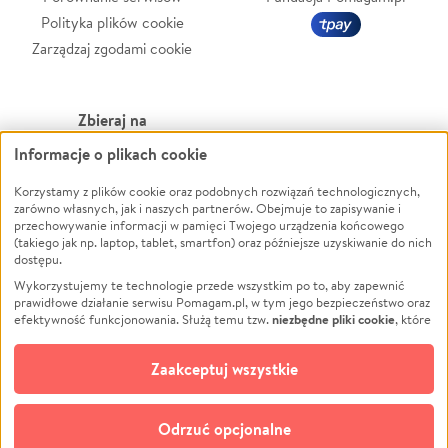
Polityka plików cookie
Zarządzaj zgodami cookie
Zbieraj na
Informacje o plikach cookie
Leczenie
LGBTQ+
Zwierzęta
Powódź
Korzystamy z plików cookie oraz podobnych rozwiązań technologicznych,
zarówno własnych, jak i naszych partnerów. Obejmuje to zapisywanie i
Pożar
Wichura
przechowywanie informacji w pamięci Twojego urządzenia końcowego
(takiego jak np. laptop, tablet, smartfon) oraz późniejsze uzyskiwanie do nich
Ukraina
NGO
dostępu.
Sport
Religia
Wykorzystujemy te technologie przede wszystkim po to, aby zapewnić
Pomoc Finansowa
Edukacja
prawidłowe działanie serwisu Pomagam.pl, w tym jego bezpieczeństwo oraz
niezbędne pliki cookie
efektywność funkcjonowania. Służą temu tzw.
, które
Projekty
Podróż
pozostają zawsze aktywne.
Dowiedz się więcej
Pogrzeb
Impreza
opcjonalnych plików cookie
Dodatkowo, używamy
oraz podobnych
Zaakceptuj wszystkie
Społeczność lokalna
Ochrona środowiska
technologii do celów analitycznych i retargetingowych. Możesz wyrazić
zgodę na ich stosowanie lub jej odmówić. W dowolnym momencie masz
Kultura
Biznes
możliwość zmiany swoich preferencji na stronie „Zarządzaj zgodami cookie”,
Odrzuć opcjonalne
Polski
do której link znajdziesz w stopce serwisu Pomagam.pl. Opcjonalne pliki
cookie wykorzystywane są w następujących celach: