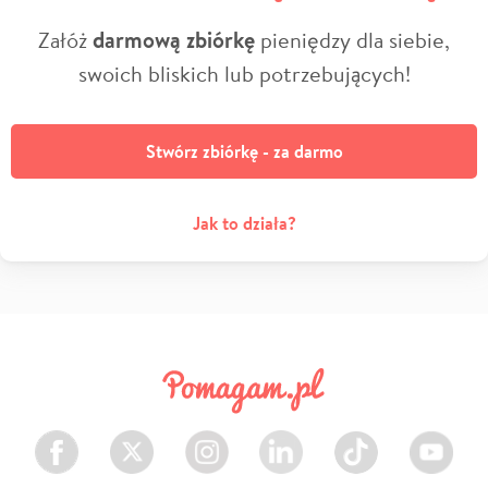
Załóż
darmową zbiórkę
pieniędzy dla siebie,
swoich bliskich lub potrzebujących!
Stwórz zbiórkę - za darmo
Jak to działa?
Facebook
Twitter
Instagram
LinkedIn
TikTok
Youtube