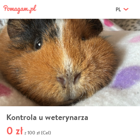
PL
Kontrola u weterynarza
0 zł
100 zł (Cel)
z