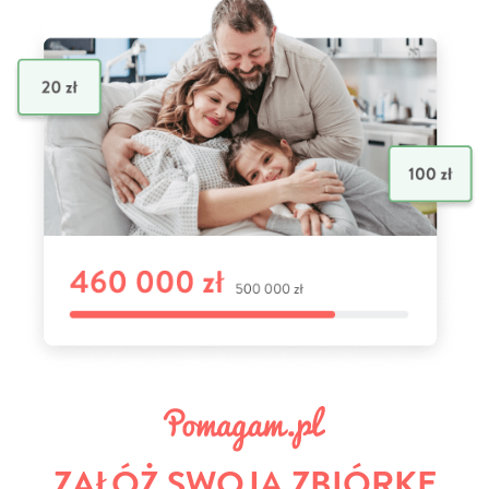
ZAŁÓŻ SWOJĄ ZBIÓRKĘ