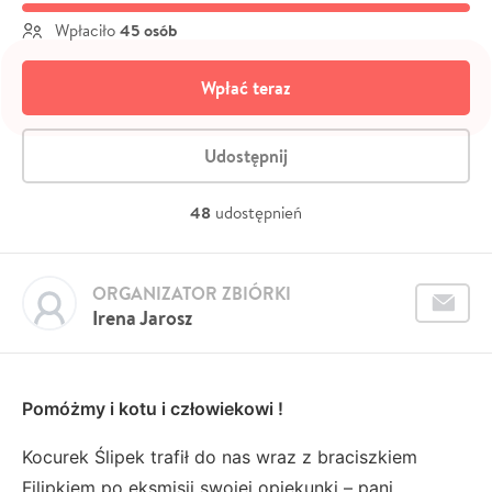
45 osób
Wpłaciło
Wpłać teraz
Udostępnij
48
udostępnień
ORGANIZATOR ZBIÓRKI
Irena Jarosz
Pomóżmy i kotu i człowiekowi !
Kocurek Ślipek trafił do nas wraz z braciszkiem
Filipkiem po eksmisji swojej opiekunki ­– pani