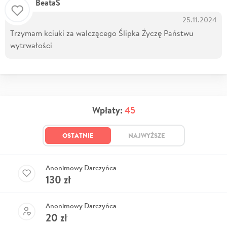
BeataS
25.11.2024
Trzymam kciuki za walczącego Ślipka Życzę Państwu
wytrwałości
Wpłaty:
45
OSTATNIE
NAJWYŻSZE
Anonimowy Darczyńca
130
zł
Anonimowy Darczyńca
20
zł