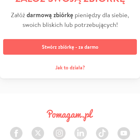
Załóż
darmową zbiórkę
pieniędzy dla siebie,
swoich bliskich lub potrzebujących!
Stwórz zbiórkę - za darmo
Jak to działa?
Facebook
Twitter
Instagram
LinkedIn
TikTok
Youtube