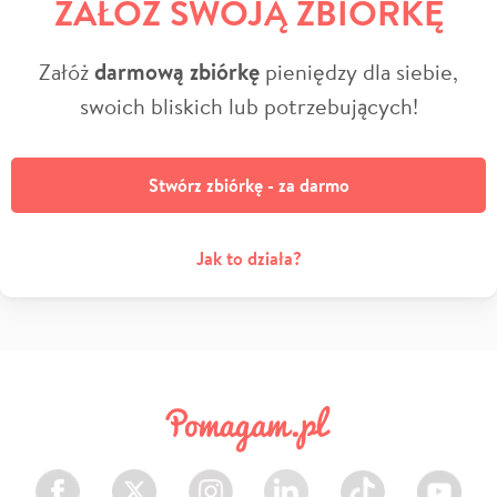
ZAŁÓŻ SWOJĄ ZBIÓRKĘ
Załóż
darmową zbiórkę
pieniędzy dla siebie,
swoich bliskich lub potrzebujących!
Stwórz zbiórkę - za darmo
Jak to działa?
Facebook
Twitter
Instagram
LinkedIn
TikTok
Youtube