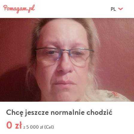
PL
Chcę jeszcze normalnie chodzić
0 zł
5 000 zł (Cel)
z