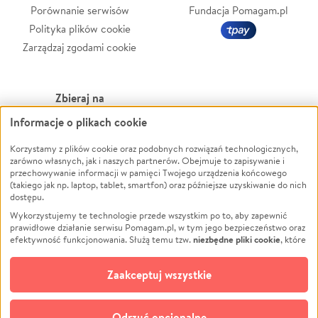
Porównanie serwisów
Fundacja Pomagam.pl
Polityka plików cookie
Zarządzaj zgodami cookie
Zbieraj na
Informacje o plikach cookie
Leczenie
LGBTQ+
Zwierzęta
Powódź
Korzystamy z plików cookie oraz podobnych rozwiązań technologicznych,
zarówno własnych, jak i naszych partnerów. Obejmuje to zapisywanie i
Pożar
Wichura
przechowywanie informacji w pamięci Twojego urządzenia końcowego
(takiego jak np. laptop, tablet, smartfon) oraz późniejsze uzyskiwanie do nich
Ukraina
NGO
dostępu.
Sport
Religia
Wykorzystujemy te technologie przede wszystkim po to, aby zapewnić
Pomoc Finansowa
Edukacja
prawidłowe działanie serwisu Pomagam.pl, w tym jego bezpieczeństwo oraz
niezbędne pliki cookie
efektywność funkcjonowania. Służą temu tzw.
, które
Projekty
Podróż
pozostają zawsze aktywne.
Dowiedz się więcej
Pogrzeb
Impreza
opcjonalnych plików cookie
Dodatkowo, używamy
oraz podobnych
Zaakceptuj wszystkie
Społeczność lokalna
Ochrona środowiska
technologii do celów analitycznych i retargetingowych. Możesz wyrazić
zgodę na ich stosowanie lub jej odmówić. W dowolnym momencie masz
Kultura
Biznes
możliwość zmiany swoich preferencji na stronie „Zarządzaj zgodami cookie”,
Odrzuć opcjonalne