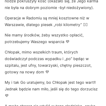
nodze pokruszyły kość (okazało się, że Jego karma
nie była na dobrym poziomie -był niedożywiony).
Operacje w Radomiu są mniej kosztowne niż w
Warszawie, dlatego piesek „robi kilometry” 🤷‍♀️
Nie mamy środków, żeby wszystko opłacić,
potrzebujemy Waszego wsparcia 💜
Chłopak, mimo wszelkich traum, których
doświadczył podczas wypadku i „po” będąc w
szpitalu, jest ufny, towarzyski, chętny pieszczot,
gotowy na nowy dom 💜
My i tak Go uratujemy, bo Chłopak jest tego wart!!
Jednak będzie nam miło, jeśli się do tego dorzucisz
💜
A może chcesz się wtulić w tego słodziaka -szuka