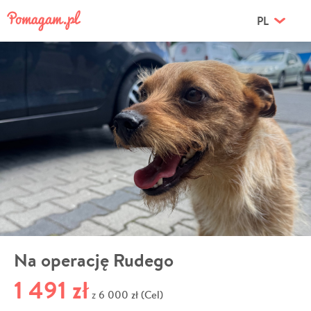
PL
Na operację Rudego
1 491 zł
6 000 zł (Cel)
z