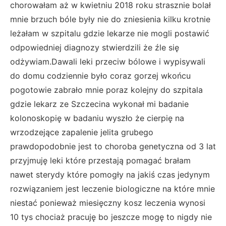
chorowałam aż w kwietniu 2018 roku strasznie bolał
mnie brzuch bóle były nie do zniesienia kilku krotnie
leżałam w szpitalu gdzie lekarze nie mogli postawić
odpowiedniej diagnozy stwierdzili że źle się
odżywiam.Dawali leki przeciw bólowe i wypisywali
do domu codziennie było coraz gorzej wkońcu
pogotowie zabrało mnie poraz kolejny do szpitala
gdzie lekarz ze Szczecina wykonał mi badanie
kolonoskopię w badaniu wyszło że cierpię na
wrzodzejące zapalenie jelita grubego
prawdopodobnie jest to choroba genetyczna od 3 lat
przyjmuję leki które przestają pomagać brałam
nawet sterydy które pomogły na jakiś czas jedynym
rozwiązaniem jest leczenie biologiczne na które mnie
niestać ponieważ miesięczny kosz leczenia wynosi
10 tys chociaż pracuję bo jeszcze mogę to nigdy nie