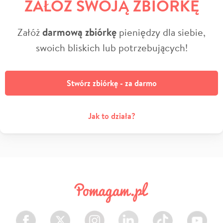
ZAŁÓŻ SWOJĄ ZBIÓRKĘ
Załóż
darmową zbiórkę
pieniędzy dla siebie,
swoich bliskich lub potrzebujących!
Stwórz zbiórkę - za darmo
Jak to działa?
Facebook
Twitter
Instagram
LinkedIn
TikTok
Youtube