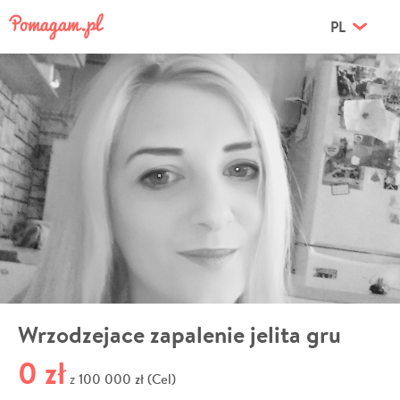
PL
Wrzodzejace zapalenie jelita gru
0 zł
100 000 zł (Cel)
z