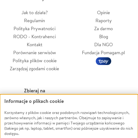
Jak to działa?
Opinie
Regulamin
Raporty
Polityka Prywatności
Za darmo
RODO - Kontrahenci
Blog
Kontakt
Dla NGO
Porównanie serwisów
Fundacja Pomagam.pl
Polityka plików cookie
Zarządzaj zgodami cookie
Zbieraj na
Informacje o plikach cookie
Leczenie
LGBTQ+
Zwierzęta
Powódź
Korzystamy z plików cookie oraz podobnych rozwiązań technologicznych,
zarówno własnych, jak i naszych partnerów. Obejmuje to zapisywanie i
Pożar
Wichura
przechowywanie informacji w pamięci Twojego urządzenia końcowego
(takiego jak np. laptop, tablet, smartfon) oraz późniejsze uzyskiwanie do nich
Ukraina
NGO
dostępu.
Sport
Religia