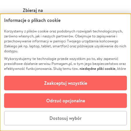
Zbieraj na
Informacje o plikach cookie
Leczenie
LGBTQ+
Zwierzęta
Powódź
Korzystamy z plików cookie oraz podobnych rozwiązań technologicznych,
zarówno własnych, jak i naszych partnerów. Obejmuje to zapisywanie i
Pożar
Wichura
przechowywanie informacji w pamięci Twojego urządzenia końcowego
(takiego jak np. laptop, tablet, smartfon) oraz późniejsze uzyskiwanie do nich
Ukraina
NGO
dostępu.
Sport
Religia
Wykorzystujemy te technologie przede wszystkim po to, aby zapewnić
Pomoc Finansowa
Edukacja
prawidłowe działanie serwisu Pomagam.pl, w tym jego bezpieczeństwo oraz
niezbędne pliki cookie
efektywność funkcjonowania. Służą temu tzw.
, które
Projekty
Podróż
pozostają zawsze aktywne.
Dowiedz się więcej
Pogrzeb
Impreza
opcjonalnych plików cookie
Dodatkowo, używamy
oraz podobnych
Zaakceptuj wszystkie
Społeczność lokalna
Ochrona środowiska
technologii do celów analitycznych i retargetingowych. Możesz wyrazić
zgodę na ich stosowanie lub jej odmówić. W dowolnym momencie masz
Kultura
Biznes
możliwość zmiany swoich preferencji na stronie „Zarządzaj zgodami cookie”,
Odrzuć opcjonalne
Polski
do której link znajdziesz w stopce serwisu Pomagam.pl. Opcjonalne pliki
cookie wykorzystywane są w następujących celach:
© CROWDING SP. Z O.O.
Analityka
– używamy tzw. plików cookie analitycznych, aby usprawniać
Dostosuj wybór
działanie serwisu Pomagam.pl. Dzięki nim możemy zrozumieć, jak
użytkownicy korzystają z naszego serwisu – skąd trafiają do serwisu, jak
Stwórz zbiórkę - za darmo
długo z niego korzystają i jak się po nim poruszają. Pozwala nam to na