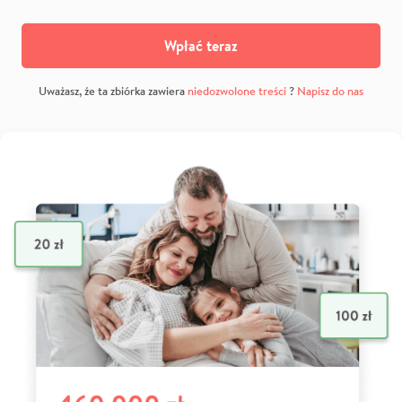
Wpłać teraz
Uważasz, że ta zbiórka zawiera
niedozwolone treści
?
Napisz do nas