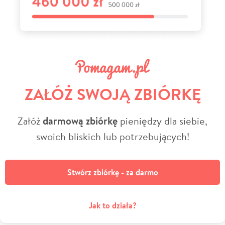
ZAŁÓŻ SWOJĄ ZBIÓRKĘ
Załóż
darmową zbiórkę
pieniędzy dla siebie,
swoich bliskich lub potrzebujących!
Stwórz zbiórkę - za darmo
Jak to działa?