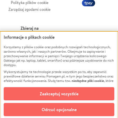
Polityka plików cookie
Zarządzaj zgodami cookie
Zbieraj na
Informacje o plikach cookie
Leczenie
LGBTQ+
Zwierzęta
Powódź
Korzystamy z plików cookie oraz podobnych rozwiązań technologicznych,
zarówno własnych, jak i naszych partnerów. Obejmuje to zapisywanie i
Pożar
Wichura
przechowywanie informacji w pamięci Twojego urządzenia końcowego
(takiego jak np. laptop, tablet, smartfon) oraz późniejsze uzyskiwanie do nich
Ukraina
NGO
dostępu.
Sport
Religia
Wykorzystujemy te technologie przede wszystkim po to, aby zapewnić
Pomoc Finansowa
Edukacja
prawidłowe działanie serwisu Pomagam.pl, w tym jego bezpieczeństwo oraz
niezbędne pliki cookie
efektywność funkcjonowania. Służą temu tzw.
, które
Projekty
Podróż
pozostają zawsze aktywne.
Dowiedz się więcej
Pogrzeb
Impreza
opcjonalnych plików cookie
Dodatkowo, używamy
oraz podobnych
Zaakceptuj wszystkie
Społeczność lokalna
Ochrona środowiska
technologii do celów analitycznych i retargetingowych. Możesz wyrazić
zgodę na ich stosowanie lub jej odmówić. W dowolnym momencie masz
Kultura
Biznes
możliwość zmiany swoich preferencji na stronie „Zarządzaj zgodami cookie”,
Odrzuć opcjonalne
Polski
do której link znajdziesz w stopce serwisu Pomagam.pl. Opcjonalne pliki
cookie wykorzystywane są w następujących celach: