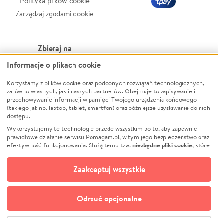
Polityka plików cookie
Zarządzaj zgodami cookie
Zbieraj na
Informacje o plikach cookie
Leczenie
LGBTQ+
Zwierzęta
Powódź
Korzystamy z plików cookie oraz podobnych rozwiązań technologicznych,
zarówno własnych, jak i naszych partnerów. Obejmuje to zapisywanie i
Pożar
Wichura
przechowywanie informacji w pamięci Twojego urządzenia końcowego
(takiego jak np. laptop, tablet, smartfon) oraz późniejsze uzyskiwanie do nich
Ukraina
NGO
dostępu.
Sport
Religia
Wykorzystujemy te technologie przede wszystkim po to, aby zapewnić
Pomoc Finansowa
Edukacja
prawidłowe działanie serwisu Pomagam.pl, w tym jego bezpieczeństwo oraz
niezbędne pliki cookie
efektywność funkcjonowania. Służą temu tzw.
, które
Projekty
Podróż
pozostają zawsze aktywne.
Dowiedz się więcej
Pogrzeb
Impreza
opcjonalnych plików cookie
Dodatkowo, używamy
oraz podobnych
Zaakceptuj wszystkie
Społeczność lokalna
Ochrona środowiska
technologii do celów analitycznych i retargetingowych. Możesz wyrazić
zgodę na ich stosowanie lub jej odmówić. W dowolnym momencie masz
Kultura
Biznes
możliwość zmiany swoich preferencji na stronie „Zarządzaj zgodami cookie”,
Odrzuć opcjonalne
Polski
do której link znajdziesz w stopce serwisu Pomagam.pl. Opcjonalne pliki
cookie wykorzystywane są w następujących celach: