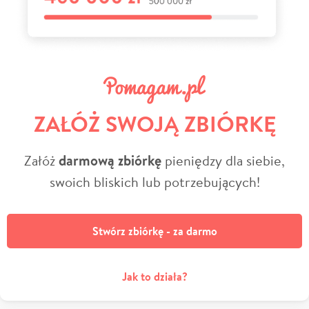
ZAŁÓŻ SWOJĄ ZBIÓRKĘ
Załóż
darmową zbiórkę
pieniędzy dla siebie,
swoich bliskich lub potrzebujących!
Stwórz zbiórkę - za darmo
Jak to działa?