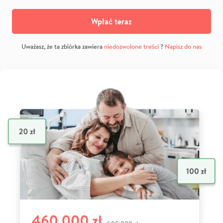
Wpłać teraz
Uważasz, że ta zbiórka zawiera
niedozwolone treści
?
Napisz do nas