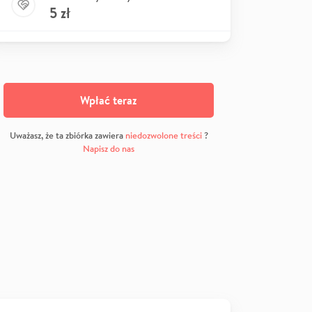
5
zł
Wpłać teraz
Uważasz, że ta zbiórka zawiera
niedozwolone treści
?
Napisz do nas