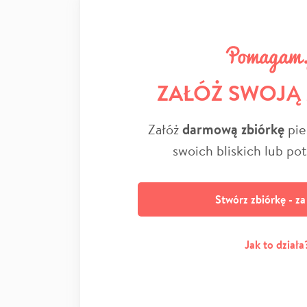
ZAŁÓŻ SWOJĄ
Załóż
darmową zbiórkę
pie
swoich bliskich lub po
Stwórz zbiórkę - z
Jak to działa