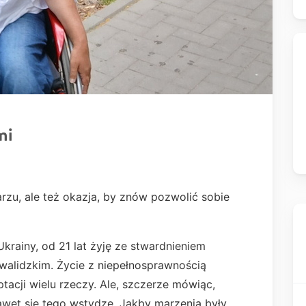
mi
arzu, ale też okazja, by znów pozwolić sobie
rainy, od 21 lat żyję ze stwardnieniem
walidzkim. Życie z niepełnosprawnością
eptacji wielu rzeczy. Ale, szczerze mówiąc,
nawet się tego wstydzę. Jakby marzenia były