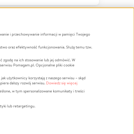
ywanie i przechowywanie informacji w pamięci Twojego
a
stwo oraz efektywność funkcjonowania. Służą temu tzw.
LGBTQ+
Powódź
ć zgodę na ich stosowanie lub jej odmówić. W
 serwisu Pomagam.pl. Opcjonalne pliki cookie
Wichura
NGO
ak użytkownicy korzystają z naszego serwisu – skąd
Religia
spiera dalszy rozwój serwisu.
Dowiedz się więcej
nansowa
Edukacja
eślone, w tym spersonalizowane komunikaty i treści
Podróż
Impreza
tyki lub retargetingu.
ść lokalna
Ochrona środowiska
Biznes