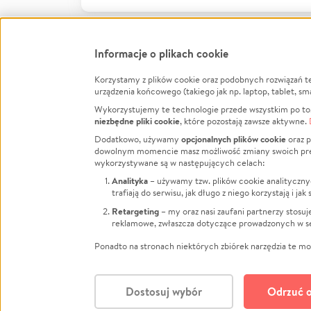
Informacje o plikach cookie
Korzystamy z plików cookie oraz podobnych rozwiązań t
Infor
urządzenia końcowego (takiego jak np. laptop, tablet, sm
Wykorzystujemy te technologie przede wszystkim po to,
Jak to 
niezbędne pliki cookie
, które pozostają zawsze aktywne.
Facebook
Twitter
Instagram
Regula
opcjonalnych plików cookie
Dodatkowo, używamy
oraz p
dowolnym momencie masz możliwość zmiany swoich prefere
Polity
LinkedIn
TikTok
Youtube
wykorzystywane są w następujących celach:
RODO -
Analityka
– używamy tzw. plików cookie analityczny
Kontak
trafiają do serwisu, jak długo z niego korzystają i j
Porówn
Retargeting
– my oraz nasi zaufani partnerzy stosu
reklamowe, zwłaszcza dotyczące prowadzonych w se
Polityk
Zarząd
Ponadto na stronach niektórych zbiórek narzędzia te mog
Dostosuj wybór
Odrzuć o
Polski