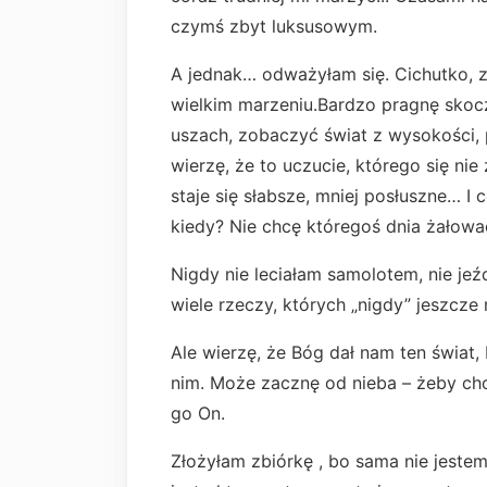
czymś zbyt luksusowym.
A jednak… odważyłam się. Cichutko, 
wielkim marzeniu.Bardzo pragnę skoc
uszach, zobaczyć świat z wysokości, 
wierzę, że to uczucie, którego się ni
staje się słabsze, mniej posłuszne… I c
kiedy? Nie chcę któregoś dnia żałowa
Nigdy nie leciałam samolotem, nie jeź
wiele rzeczy, których „nigdy” jeszcze 
Ale wierzę, że Bóg dał nam ten świat,
nim. Może zacznę od nieba – żeby cho
go On.
Złożyłam zbiórkę , bo sama nie jeste