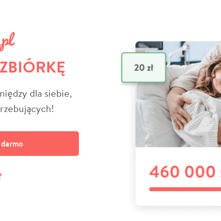
 ZBIÓRKĘ
niędzy dla siebie,
trzebujących!
a darmo
?