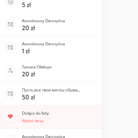
5
zł
Anonimowy Darczyńca
20
zł
Anonimowy Darczyńca
1
zł
Tamara Oleksyn
20
zł
Пусть все твои мечты сбываются!
50
zł
Dołącz do listy
Wpłać teraz
Anonimowy Darczyńca