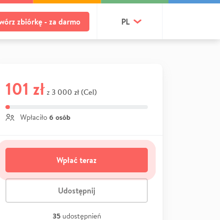
wórz zbiórkę - za darmo
PL
101 zł
3 000 zł (Cel)
z
6 osób
Wpłaciło
Wpłać teraz
Udostępnij
35
udostępnień