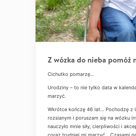
Z wózka do nieba pomóż 
Cichutko pomarzę...
Urodziny – to nie tylko data w kalend
marzyć.
Wkrótce kończę 46 lat… Pochodzę z Uk
rozsianym i poruszam się na wózku in
nauczyło mnie siły, cierpliwości i akc
coraz trudniej mi marzyć... Czasami 