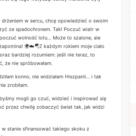
z drżeniem w sercu, chcę opowiedzieć o swoim
zyć ze spadochronem. Tak! Poczuć wiatr w
poczuć wolność lotu… Może to szalone, ale
e zapomina! 🌍☁️🪂Z każdym rokiem moje ciało
oraz bardziej rozumiem: jeśli nie teraz, to
ć, że nie spróbowałam.
dziłam konno, nie widziałam Hiszpanii… i tak
nie zrobiłam.
 byśmy mogli go czuć, widzieć i inspirować się
ć przez chwilę zobaczyć świat tak, jak widzi
m w stanie sfinansować takiego skoku z