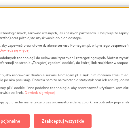
echnologicznych, zarówno własnych, jak i naszych partnerów. Obejmuje to zapis
macje
O nas
Zbieraj n
artfon) oraz późniejsze uzyskiwanie do nich dostępu.
 aby zapewnić prawidłowe działanie serwisu Pomagam.pl, w tym jego bezpieczeń
działa?
Opinie
Leczenie
Dowiedz się więcej
min
Raporty
Zwierzęta
odobnych technologii do celów analitycznych i retargetingowych. Możesz wyrazi
ncji na stronie „Zarządzaj zgodami cookie”, do której link znajdziesz w stopce
ka Prywatności
Za darmo
Pożar
 Kontrahenci
Blog
Ukraina
ch, aby usprawniać działanie serwisu Pomagam.pl. Dzięki nim możemy zrozumieć, j
t
Dla NGO
Sport
ak się po nim poruszają. Pozwala nam to na tworzenie statystyk oraz ich analizę, co w
anie serwisów
Fundacja Pomagam.pl
Pomoc Fi
jemy pliki cookie i inne podobne technologie, aby prezentować użytkownikom okr
rwisie zbiórek.
Dowiedz się więcej
a plików cookie
Projekty
zaj zgodami cookie
Pogrzeb
ą być uruchamiane także przez organizatora danej zbiórki, na potrzeby jego anali
Społeczno
Kultura
pcjonalne
Zaakceptuj wszystkie