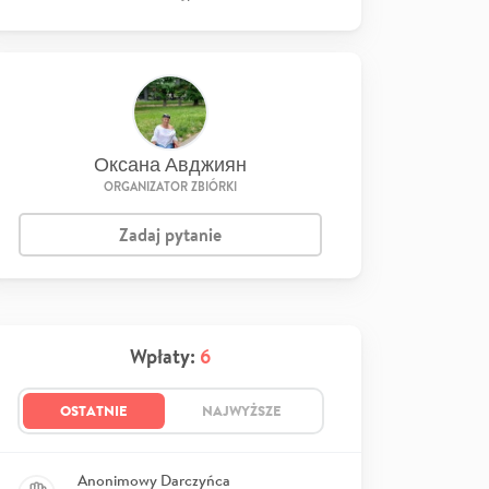
Оксана Авджиян
ORGANIZATOR ZBIÓRKI
Zadaj pytanie
Wpłaty:
6
OSTATNIE
NAJWYŻSZE
Anonimowy Darczyńca