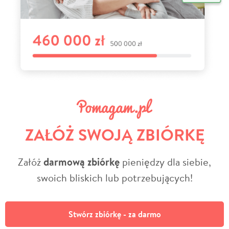
ZAŁÓŻ SWOJĄ ZBIÓRKĘ
Załóż
darmową zbiórkę
pieniędzy dla siebie,
swoich bliskich lub potrzebujących!
Stwórz zbiórkę - za darmo