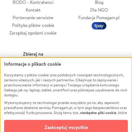
RODO - Kontrahenci
Blog
Kontakt
Dla NGO
Porównanie serwisów
Fundacja Pomagam.pl
Polityka plików cookie
Zarządzaj zgodami cookie
Zbieraj na
Informacje o plikach cookie
Leczenie
LGBTQ+
Zwierzęta
Powódź
Korzystamy z plików cookie oraz podobnych rozwiązań technologicznych,
zarówno własnych, jak i naszych partnerów. Obejmuje to zapisywanie i
Pożar
Wichura
przechowywanie informacji w pamięci Twojego urządzenia końcowego
(takiego jak np. laptop, tablet, smartfon) oraz późniejsze uzyskiwanie do nich
Ukraina
NGO
dostępu.
Sport
Religia
Wykorzystujemy te technologie przede wszystkim po to, aby zapewnić
Pomoc Finansowa
Edukacja
prawidłowe działanie serwisu Pomagam.pl, w tym jego bezpieczeństwo oraz
niezbędne pliki cookie
efektywność funkcjonowania. Służą temu tzw.
, które
Projekty
Podróż
pozostają zawsze aktywne.
Dowiedz się więcej
Pogrzeb
Impreza
opcjonalnych plików cookie
Dodatkowo, używamy
oraz podobnych
Zaakceptuj wszystkie
Społeczność lokalna
Ochrona środowiska
technologii do celów analitycznych i retargetingowych. Możesz wyrazić