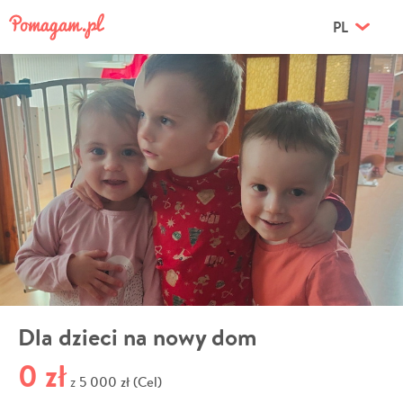
PL
Dla dzieci na nowy dom
0 zł
5 000 zł (Cel)
z