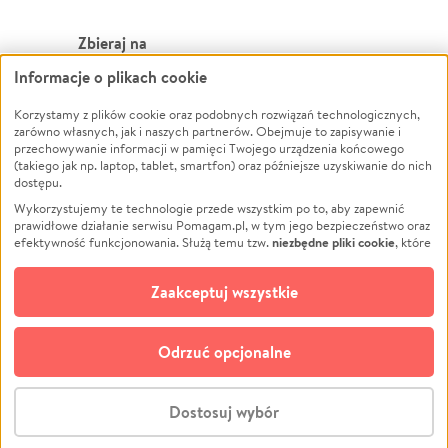
Zbieraj na
Informacje o plikach cookie
Leczenie
LGBTQ+
Zwierzęta
Powódź
Korzystamy z plików cookie oraz podobnych rozwiązań technologicznych,
zarówno własnych, jak i naszych partnerów. Obejmuje to zapisywanie i
Pożar
Wichura
przechowywanie informacji w pamięci Twojego urządzenia końcowego
(takiego jak np. laptop, tablet, smartfon) oraz późniejsze uzyskiwanie do nich
Ukraina
NGO
dostępu.
Sport
Religia
Wykorzystujemy te technologie przede wszystkim po to, aby zapewnić
Pomoc Finansowa
Edukacja
prawidłowe działanie serwisu Pomagam.pl, w tym jego bezpieczeństwo oraz
niezbędne pliki cookie
efektywność funkcjonowania. Służą temu tzw.
, które
Projekty
Podróż
pozostają zawsze aktywne.
Dowiedz się więcej
Pogrzeb
Impreza
opcjonalnych plików cookie
Dodatkowo, używamy
oraz podobnych
Zaakceptuj wszystkie
Społeczność lokalna
Ochrona środowiska
technologii do celów analitycznych i retargetingowych. Możesz wyrazić
zgodę na ich stosowanie lub jej odmówić. W dowolnym momencie masz
Kultura
Biznes
możliwość zmiany swoich preferencji na stronie „Zarządzaj zgodami cookie”,
Odrzuć opcjonalne
Polski
do której link znajdziesz w stopce serwisu Pomagam.pl. Opcjonalne pliki
cookie wykorzystywane są w następujących celach:
© CROWDING SP. Z O.O.
Analityka
– używamy tzw. plików cookie analitycznych, aby usprawniać
Dostosuj wybór
działanie serwisu Pomagam.pl. Dzięki nim możemy zrozumieć, jak
użytkownicy korzystają z naszego serwisu – skąd trafiają do serwisu, jak
Stwórz zbiórkę - za darmo
długo z niego korzystają i jak się po nim poruszają. Pozwala nam to na