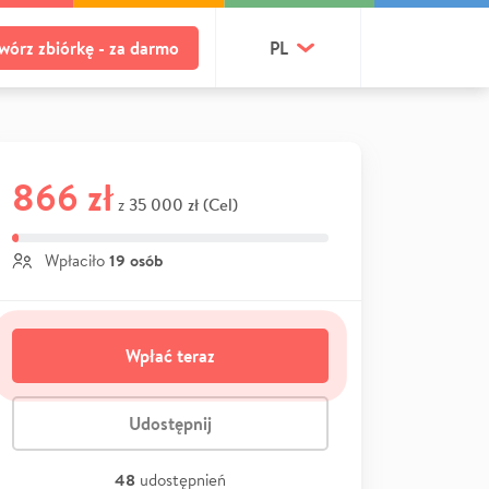
wórz zbiórkę - za darmo
PL
866 zł
35 000 zł (Cel)
z
19 osób
Wpłaciło
Wpłać teraz
Udostępnij
48
udostępnień