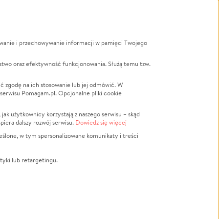
ywanie i przechowywanie informacji w pamięci Twojego
a
stwo oraz efektywność funkcjonowania. Służą temu tzw.
LGBTQ+
Powódź
ć zgodę na ich stosowanie lub jej odmówić. W
 serwisu Pomagam.pl. Opcjonalne pliki cookie
Wichura
NGO
ak użytkownicy korzystają z naszego serwisu – skąd
Religia
spiera dalszy rozwój serwisu.
Dowiedz się więcej
nansowa
Edukacja
eślone, w tym spersonalizowane komunikaty i treści
Podróż
Impreza
tyki lub retargetingu.
ść lokalna
Ochrona środowiska
Biznes