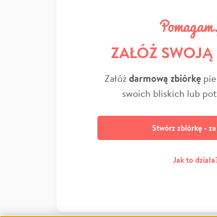
ZAŁÓŻ SWOJĄ
Załóż
darmową zbiórkę
pie
swoich bliskich lub po
Stwórz zbiórkę - z
Jak to działa