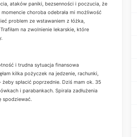
a, ataków paniki, bezsenności i poczucia, że
m momencie choroba odebrała mi możliwość
mieć problem ze wstawaniem z łóżka,
afiłam na zwolnienie lekarskie, które
.
tność i trudna sytuacja finansowa
łam kilka pożyczek na jedzenie, rachunki,
 – żeby spłacić poprzednie. Dziś mam ok. 35
lówkach i parabankach. Spirala zadłużenia
ię spodziewać.