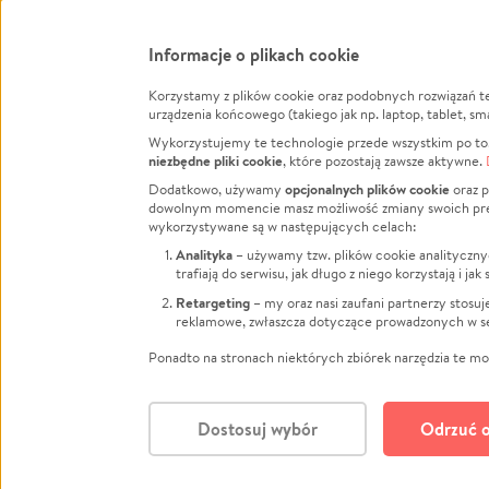
Informacje o plikach cookie
Korzystamy z plików cookie oraz podobnych rozwiązań t
Infor
urządzenia końcowego (takiego jak np. laptop, tablet, sm
Wykorzystujemy te technologie przede wszystkim po to,
Jak to 
niezbędne pliki cookie
, które pozostają zawsze aktywne.
Facebook
Twitter
Instagram
Regula
opcjonalnych plików cookie
Dodatkowo, używamy
oraz p
dowolnym momencie masz możliwość zmiany swoich prefere
Polity
LinkedIn
TikTok
Youtube
wykorzystywane są w następujących celach:
RODO -
Analityka
– używamy tzw. plików cookie analityczny
Kontak
trafiają do serwisu, jak długo z niego korzystają i j
Porówn
Retargeting
– my oraz nasi zaufani partnerzy stosu
reklamowe, zwłaszcza dotyczące prowadzonych w se
Polityk
Zarząd
Ponadto na stronach niektórych zbiórek narzędzia te mog
Dostosuj wybór
Odrzuć o
Polski
© CROWDING SP. Z O.O.