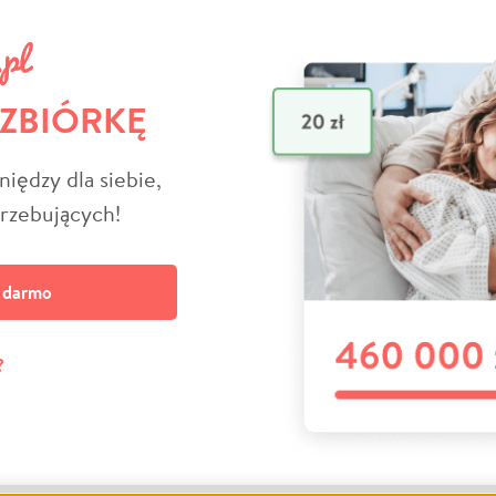
 ZBIÓRKĘ
niędzy dla siebie,
trzebujących!
a darmo
?