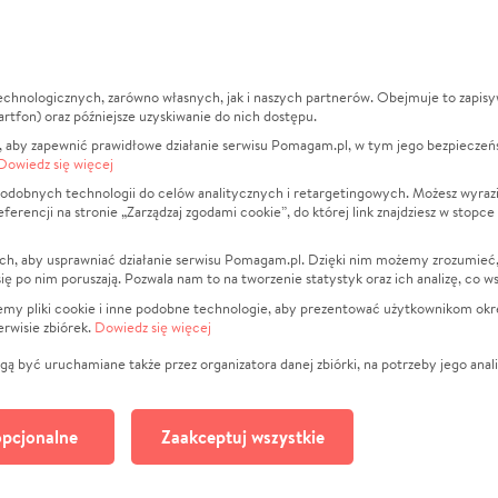
echnologicznych, zarówno własnych, jak i naszych partnerów. Obejmuje to zapis
macje
O nas
Zbieraj n
artfon) oraz późniejsze uzyskiwanie do nich dostępu.
 aby zapewnić prawidłowe działanie serwisu Pomagam.pl, w tym jego bezpieczeń
działa?
Opinie
Leczenie
Dowiedz się więcej
min
Raporty
Zwierzęta
odobnych technologii do celów analitycznych i retargetingowych. Możesz wyrazi
ncji na stronie „Zarządzaj zgodami cookie”, do której link znajdziesz w stopce
ka Prywatności
Za darmo
Pożar
 Kontrahenci
Blog
Ukraina
ch, aby usprawniać działanie serwisu Pomagam.pl. Dzięki nim możemy zrozumieć, j
t
Dla NGO
Sport
ak się po nim poruszają. Pozwala nam to na tworzenie statystyk oraz ich analizę, co w
anie serwisów
Fundacja Pomagam.pl
Pomoc Fi
jemy pliki cookie i inne podobne technologie, aby prezentować użytkownikom okr
rwisie zbiórek.
Dowiedz się więcej
a plików cookie
Projekty
zaj zgodami cookie
Pogrzeb
ą być uruchamiane także przez organizatora danej zbiórki, na potrzeby jego anali
Społeczno
Kultura
pcjonalne
Zaakceptuj wszystkie