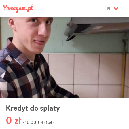
PL
Kredyt do splaty
0 zł
16 000 zł (Cel)
z