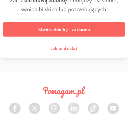
darmową zbiórkę
swoich bliskich lub potrzebujących!
Stwórz zbiórkę - za darmo
Jak to działa?
Facebook
Twitter
Instagram
LinkedIn
TikTok
Youtube