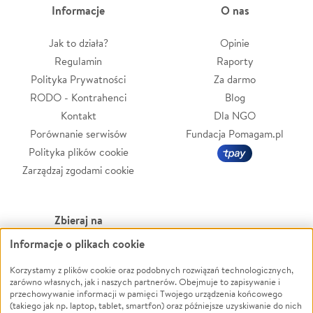
Informacje
O nas
Jak to działa?
Opinie
Regulamin
Raporty
Polityka Prywatności
Za darmo
RODO - Kontrahenci
Blog
Kontakt
Dla NGO
Porównanie serwisów
Fundacja Pomagam.pl
Polityka plików cookie
Zarządzaj zgodami cookie
Zbieraj na
Informacje o plikach cookie
Leczenie
LGBTQ+
Zwierzęta
Powódź
Korzystamy z plików cookie oraz podobnych rozwiązań technologicznych,
zarówno własnych, jak i naszych partnerów. Obejmuje to zapisywanie i
Pożar
Wichura
przechowywanie informacji w pamięci Twojego urządzenia końcowego
(takiego jak np. laptop, tablet, smartfon) oraz późniejsze uzyskiwanie do nich
Ukraina
NGO