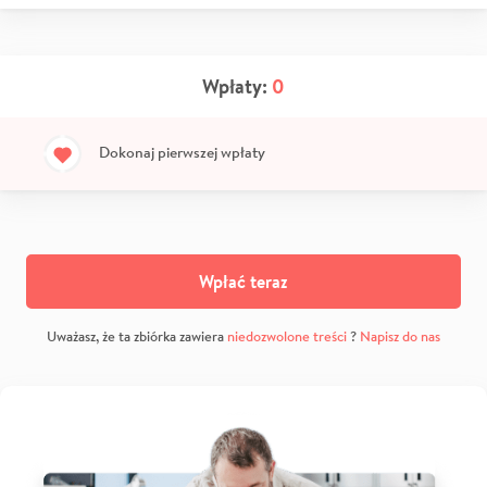
Wpłaty:
0
Dokonaj pierwszej wpłaty
Wpłać teraz
Uważasz, że ta zbiórka zawiera
niedozwolone treści
?
Napisz do nas