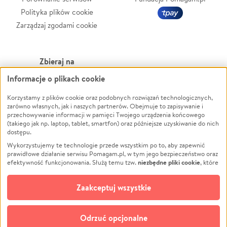
Polityka plików cookie
Zarządzaj zgodami cookie
Zbieraj na
Informacje o plikach cookie
Leczenie
LGBTQ+
Zwierzęta
Powódź
Korzystamy z plików cookie oraz podobnych rozwiązań technologicznych,
zarówno własnych, jak i naszych partnerów. Obejmuje to zapisywanie i
Pożar
Wichura
przechowywanie informacji w pamięci Twojego urządzenia końcowego
(takiego jak np. laptop, tablet, smartfon) oraz późniejsze uzyskiwanie do nich
Ukraina
NGO
dostępu.
Sport
Religia
Wykorzystujemy te technologie przede wszystkim po to, aby zapewnić
Pomoc Finansowa
Edukacja
prawidłowe działanie serwisu Pomagam.pl, w tym jego bezpieczeństwo oraz
niezbędne pliki cookie
efektywność funkcjonowania. Służą temu tzw.
, które
Projekty
Podróż
pozostają zawsze aktywne.
Dowiedz się więcej
Pogrzeb
Impreza
opcjonalnych plików cookie
Dodatkowo, używamy
oraz podobnych
Zaakceptuj wszystkie
Społeczność lokalna
Ochrona środowiska
technologii do celów analitycznych i retargetingowych. Możesz wyrazić
zgodę na ich stosowanie lub jej odmówić. W dowolnym momencie masz
Kultura
Biznes
możliwość zmiany swoich preferencji na stronie „Zarządzaj zgodami cookie”,
Odrzuć opcjonalne
Polski
do której link znajdziesz w stopce serwisu Pomagam.pl. Opcjonalne pliki