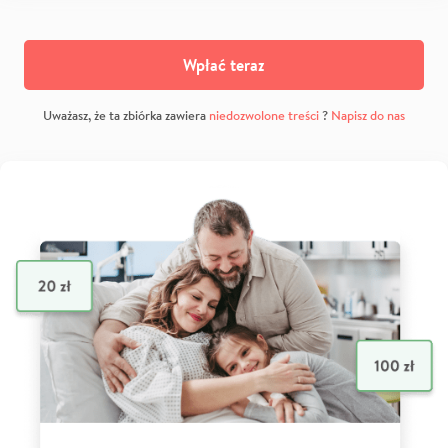
Wpłać teraz
Uważasz, że ta zbiórka zawiera
niedozwolone treści
?
Napisz do nas