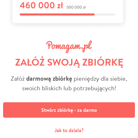
ZAŁÓŻ SWOJĄ ZBIÓRKĘ
Załóż
darmową zbiórkę
pieniędzy dla siebie,
swoich bliskich lub potrzebujących!
Stwórz zbiórkę - za darmo
Jak to działa?