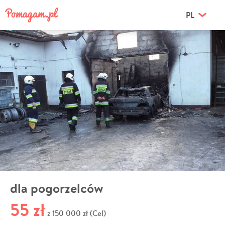
PL
dla pogorzelców
55 zł
150 000 zł (Cel)
z