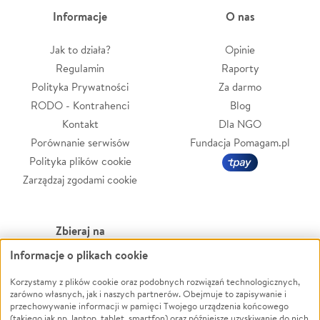
Informacje
O nas
Jak to działa?
Opinie
Regulamin
Raporty
Polityka Prywatności
Za darmo
RODO - Kontrahenci
Blog
Kontakt
Dla NGO
Porównanie serwisów
Fundacja Pomagam.pl
Polityka plików cookie
Zarządzaj zgodami cookie
Zbieraj na
Informacje o plikach cookie
Leczenie
LGBTQ+
Zwierzęta
Powódź
Korzystamy z plików cookie oraz podobnych rozwiązań technologicznych,
zarówno własnych, jak i naszych partnerów. Obejmuje to zapisywanie i
Pożar
Wichura
przechowywanie informacji w pamięci Twojego urządzenia końcowego
(takiego jak np. laptop, tablet, smartfon) oraz późniejsze uzyskiwanie do nich
Ukraina
NGO