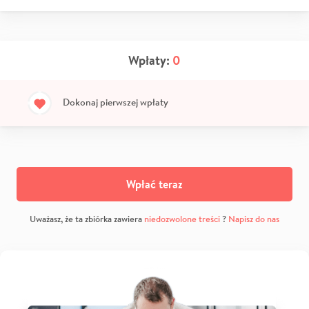
Wpłaty:
0
Dokonaj pierwszej wpłaty
Wpłać teraz
Uważasz, że ta zbiórka zawiera
niedozwolone treści
?
Napisz do nas