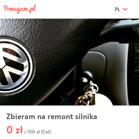
PL
Zbieram na remont silnika
0 zł
550 zł (Cel)
z