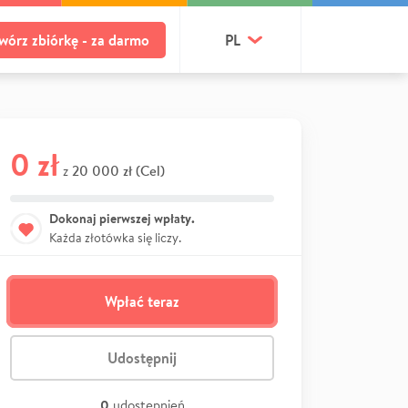
wórz zbiórkę - za darmo
PL
0 zł
20 000 zł (Cel)
z
Dokonaj pierwszej wpłaty.
Każda złotówka się liczy.
Wpłać teraz
Udostępnij
0
udostępnień