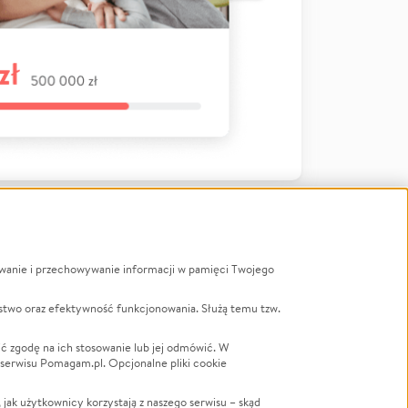
ywanie i przechowywanie informacji w pamięci Twojego
a
stwo oraz efektywność funkcjonowania. Służą temu tzw.
LGBTQ+
Powódź
ć zgodę na ich stosowanie lub jej odmówić. W
 serwisu Pomagam.pl. Opcjonalne pliki cookie
Wichura
NGO
ak użytkownicy korzystają z naszego serwisu – skąd