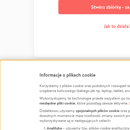
Stwórz zbiórkę - z
Jak to działa
Informacje o plikach cookie
Korzystamy z plików cookie oraz podobnych rozwiązań t
Infor
urządzenia końcowego (takiego jak np. laptop, tablet, sm
Wykorzystujemy te technologie przede wszystkim po to,
Jak to 
niezbędne pliki cookie
, które pozostają zawsze aktywne.
Facebook
Twitter
Instagram
Regula
opcjonalnych plików cookie
Dodatkowo, używamy
oraz p
dowolnym momencie masz możliwość zmiany swoich prefere
Polity
LinkedIn
TikTok
Youtube
wykorzystywane są w następujących celach:
RODO -
Analityka
– używamy tzw. plików cookie analityczny