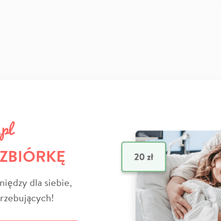
 ZBIÓRKĘ
niędzy dla siebie,
trzebujących!