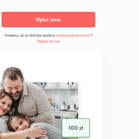
Wpłać teraz
Uważasz, że ta zbiórka zawiera
niedozwolone treści
?
Napisz do nas