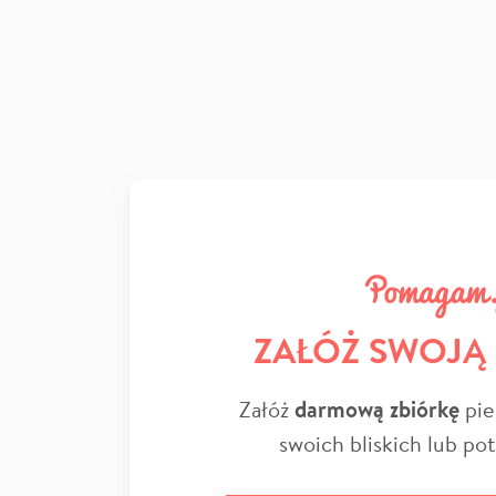
ZAŁÓŻ SWOJĄ
Załóż
darmową zbiórkę
pie
swoich bliskich lub po