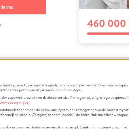
a darmo
?
echnologicznych, zarówno własnych, jak i naszych partnerów. Obejmuje to zapis
macje
O nas
Zbieraj n
artfon) oraz późniejsze uzyskiwanie do nich dostępu.
 aby zapewnić prawidłowe działanie serwisu Pomagam.pl, w tym jego bezpieczeń
działa?
Opinie
Leczenie
Dowiedz się więcej
min
Raporty
Zwierzęta
odobnych technologii do celów analitycznych i retargetingowych. Możesz wyrazi
ncji na stronie „Zarządzaj zgodami cookie”, do której link znajdziesz w stopce
ka Prywatności
Za darmo
Pożar
 Kontrahenci
Blog
Ukraina
ch, aby usprawniać działanie serwisu Pomagam.pl. Dzięki nim możemy zrozumieć, j