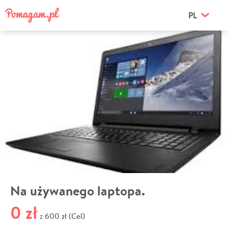
PL
Na używanego laptopa.
0 zł
600 zł (Cel)
z