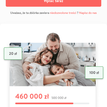
Wpłać teraz
Uważasz, że ta zbiórka zawiera
niedozwolone treści
?
Napisz do nas