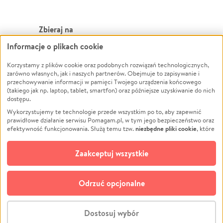
Zbieraj na
Informacje o plikach cookie
Leczenie
LGBTQ+
Zwierzęta
Powódź
Korzystamy z plików cookie oraz podobnych rozwiązań technologicznych,
zarówno własnych, jak i naszych partnerów. Obejmuje to zapisywanie i
Pożar
Wichura
przechowywanie informacji w pamięci Twojego urządzenia końcowego
(takiego jak np. laptop, tablet, smartfon) oraz późniejsze uzyskiwanie do nich
Ukraina
NGO
dostępu.
Sport
Religia
Wykorzystujemy te technologie przede wszystkim po to, aby zapewnić
Pomoc Finansowa
Edukacja
prawidłowe działanie serwisu Pomagam.pl, w tym jego bezpieczeństwo oraz
niezbędne pliki cookie
efektywność funkcjonowania. Służą temu tzw.
, które
Projekty
Podróż
pozostają zawsze aktywne.
Dowiedz się więcej
Pogrzeb
Impreza
opcjonalnych plików cookie
Dodatkowo, używamy
oraz podobnych
Zaakceptuj wszystkie
Społeczność lokalna
Ochrona środowiska
technologii do celów analitycznych i retargetingowych. Możesz wyrazić
zgodę na ich stosowanie lub jej odmówić. W dowolnym momencie masz
Kultura
Biznes
możliwość zmiany swoich preferencji na stronie „Zarządzaj zgodami cookie”,
Odrzuć opcjonalne
Polski
do której link znajdziesz w stopce serwisu Pomagam.pl. Opcjonalne pliki
cookie wykorzystywane są w następujących celach:
© CROWDING SP. Z O.O.
Analityka
– używamy tzw. plików cookie analitycznych, aby usprawniać
Dostosuj wybór
działanie serwisu Pomagam.pl. Dzięki nim możemy zrozumieć, jak
użytkownicy korzystają z naszego serwisu – skąd trafiają do serwisu, jak