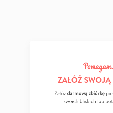
ZAŁÓŻ SWOJĄ
Załóż
darmową zbiórkę
pie
swoich bliskich lub po