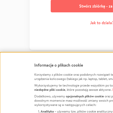
Stwórz zbiórkę - z
Jak to działa
Informacje o plikach cookie
Korzystamy z plików cookie oraz podobnych rozwiązań t
Infor
urządzenia końcowego (takiego jak np. laptop, tablet, sm
Wykorzystujemy te technologie przede wszystkim po to,
Jak to 
niezbędne pliki cookie
, które pozostają zawsze aktywne.
Facebook
Twitter
Instagram
Regula
opcjonalnych plików cookie
Dodatkowo, używamy
oraz p
dowolnym momencie masz możliwość zmiany swoich prefere
Polity
LinkedIn
TikTok
Youtube
wykorzystywane są w następujących celach:
RODO -
Analityka
– używamy tzw. plików cookie analityczny