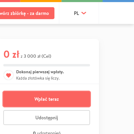
wórz zbiórkę - za darmo
PL
0 zł
3 000 zł (Cel)
z
Dokonaj pierwszej wpłaty.
Każda złotówka się liczy.
Wpłać teraz
Udostępnij
0
udostępnień