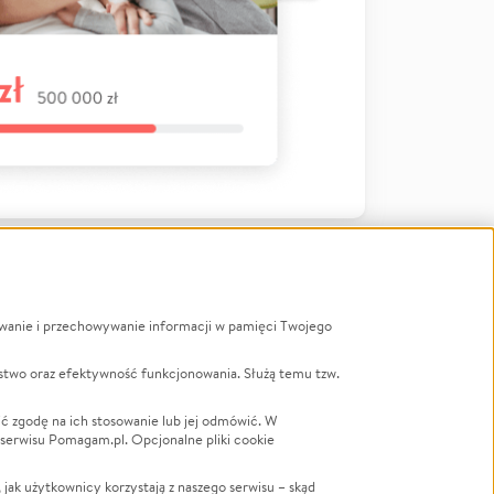
ywanie i przechowywanie informacji w pamięci Twojego
a
stwo oraz efektywność funkcjonowania. Służą temu tzw.
LGBTQ+
Powódź
ć zgodę na ich stosowanie lub jej odmówić. W
 serwisu Pomagam.pl. Opcjonalne pliki cookie
Wichura
NGO
ak użytkownicy korzystają z naszego serwisu – skąd