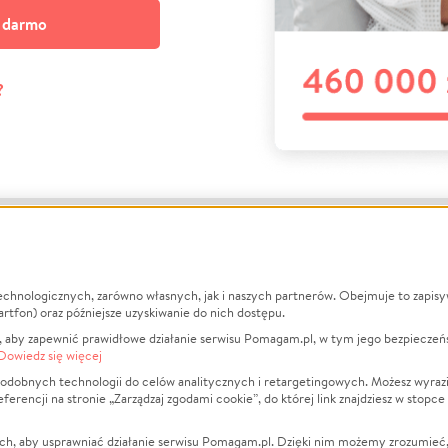
a darmo
?
echnologicznych, zarówno własnych, jak i naszych partnerów. Obejmuje to zapis
macje
O nas
Zbieraj n
artfon) oraz późniejsze uzyskiwanie do nich dostępu.
 aby zapewnić prawidłowe działanie serwisu Pomagam.pl, w tym jego bezpieczeń
działa?
Opinie
Leczenie
Dowiedz się więcej
min
Raporty
Zwierzęta
odobnych technologii do celów analitycznych i retargetingowych. Możesz wyrazi
ncji na stronie „Zarządzaj zgodami cookie”, do której link znajdziesz w stopce
ka Prywatności
Za darmo
Pożar
 Kontrahenci
Blog
Ukraina
ch, aby usprawniać działanie serwisu Pomagam.pl. Dzięki nim możemy zrozumieć, j