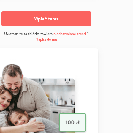
Wpłać teraz
Uważasz, że ta zbiórka zawiera
niedozwolone treści
?
Napisz do nas