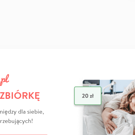
 ZBIÓRKĘ
niędzy dla siebie,
trzebujących!