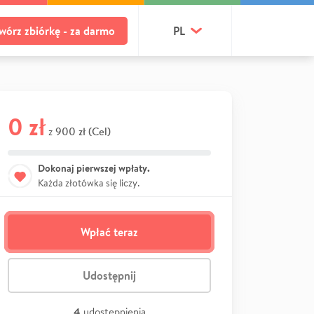
wórz zbiórkę - za darmo
PL
0 zł
900 zł (Cel)
z
Dokonaj pierwszej wpłaty.
Każda złotówka się liczy.
Wpłać teraz
Udostępnij
4
udostępnienia