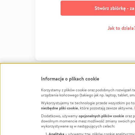
Stwórz zbiórkę - z
Jak to działa
Informacje o plikach cookie
Korzystamy z plików cookie oraz podobnych rozwiązań t
Infor
urządzenia końcowego (takiego jak np. laptop, tablet, sm
Wykorzystujemy te technologie przede wszystkim po to,
Jak to 
niezbędne pliki cookie
, które pozostają zawsze aktywne.
Facebook
Twitter
Instagram
Regula
opcjonalnych plików cookie
Dodatkowo, używamy
oraz p
dowolnym momencie masz możliwość zmiany swoich prefere
Polity
LinkedIn
TikTok
Youtube
wykorzystywane są w następujących celach:
RODO -
Analityka
– używamy tzw. plików cookie analityczny