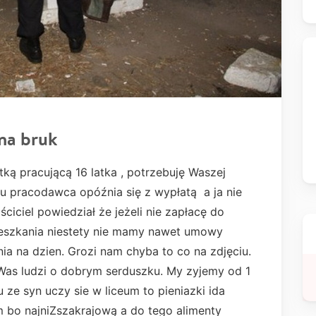
na bruk
ą pracującą 16 latka , potrzebuję Waszej
 pracodawca opóźnia się z wypłatą a ja nie
iciel powiedział że jeżeli nie zapłacę do
ieszkania niestety nie mamy nawet umowy
ia na dzien. Grozi nam chyba to co na zdjęciu.
Was ludzi o dobrym serduszku. My zyjemy od 1
 ze syn uczy sie w liceum to pieniazki ida
m bo najniZszakrajową a do tego alimenty