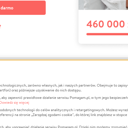
a darmo
?
echnologicznych, zarówno własnych, jak i naszych partnerów. Obejmuje to zapis
macje
O nas
Zbieraj n
artfon) oraz późniejsze uzyskiwanie do nich dostępu.
 aby zapewnić prawidłowe działanie serwisu Pomagam.pl, w tym jego bezpieczeń
działa?
Opinie
Leczenie
Dowiedz się więcej
min
Raporty
Zwierzęta
odobnych technologii do celów analitycznych i retargetingowych. Możesz wyrazi
ncji na stronie „Zarządzaj zgodami cookie”, do której link znajdziesz w stopce
ka Prywatności
Za darmo
Pożar
 Kontrahenci
Blog
Ukraina
ch, aby usprawniać działanie serwisu Pomagam.pl. Dzięki nim możemy zrozumieć, j