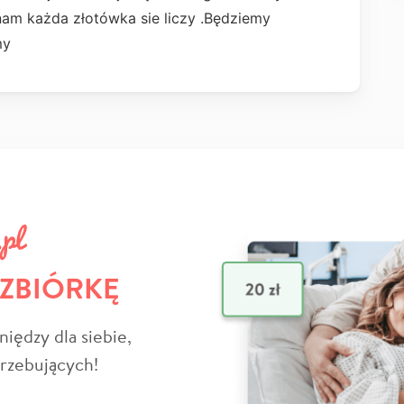
nam każda złotówka sie liczy .Będziemy
my
 ZBIÓRKĘ
niędzy dla siebie,
trzebujących!