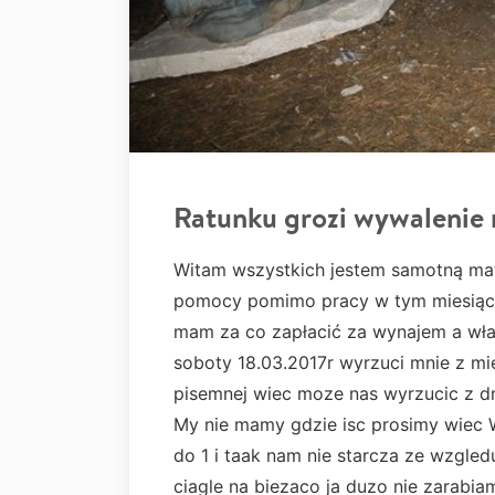
Ratunku grozi wywalenie 
Witam wszystkich jestem samotną matk
pomocy pomimo pracy w tym miesiącu
mam za co zapłacić za wynajem a właśc
soboty 18.03.2017r wyrzuci mnie z m
pisemnej wiec moze nas wyrzucic z dn
My nie mamy gdzie isc prosimy wiec 
do 1 i taak nam nie starcza ze wzgledu
ciagle na biezaco ja duzo nie zarabia