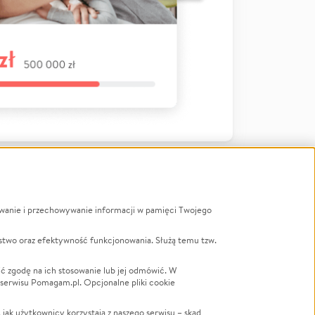
ywanie i przechowywanie informacji w pamięci Twojego
a
stwo oraz efektywność funkcjonowania. Służą temu tzw.
LGBTQ+
Powódź
ć zgodę na ich stosowanie lub jej odmówić. W
 serwisu Pomagam.pl. Opcjonalne pliki cookie
Wichura
NGO
ak użytkownicy korzystają z naszego serwisu – skąd