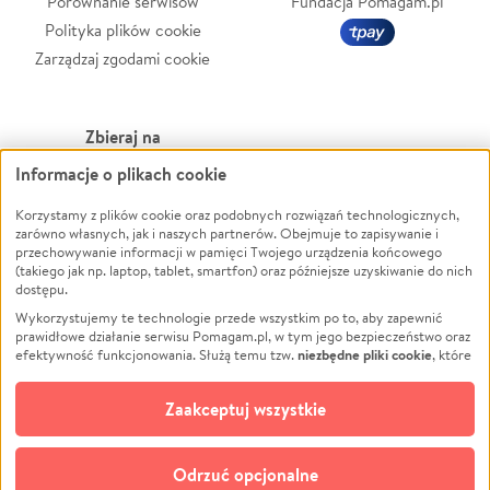
Porównanie serwisów
Fundacja Pomagam.pl
Polityka plików cookie
Zarządzaj zgodami cookie
Zbieraj na
Informacje o plikach cookie
Leczenie
LGBTQ+
Zwierzęta
Powódź
Korzystamy z plików cookie oraz podobnych rozwiązań technologicznych,
zarówno własnych, jak i naszych partnerów. Obejmuje to zapisywanie i
Pożar
Wichura
przechowywanie informacji w pamięci Twojego urządzenia końcowego
(takiego jak np. laptop, tablet, smartfon) oraz późniejsze uzyskiwanie do nich
Ukraina
NGO
dostępu.
Sport
Religia
Wykorzystujemy te technologie przede wszystkim po to, aby zapewnić
Pomoc Finansowa
Edukacja
prawidłowe działanie serwisu Pomagam.pl, w tym jego bezpieczeństwo oraz
niezbędne pliki cookie
efektywność funkcjonowania. Służą temu tzw.
, które
Projekty
Podróż
pozostają zawsze aktywne.
Dowiedz się więcej
Pogrzeb
Impreza
opcjonalnych plików cookie
Dodatkowo, używamy
oraz podobnych
Zaakceptuj wszystkie
Społeczność lokalna
Ochrona środowiska
technologii do celów analitycznych i retargetingowych. Możesz wyrazić
zgodę na ich stosowanie lub jej odmówić. W dowolnym momencie masz
Kultura
Biznes
możliwość zmiany swoich preferencji na stronie „Zarządzaj zgodami cookie”,
Odrzuć opcjonalne
Polski
do której link znajdziesz w stopce serwisu Pomagam.pl. Opcjonalne pliki