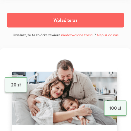
Wpłać teraz
Uważasz, że ta zbiórka zawiera
niedozwolone treści
?
Napisz do nas