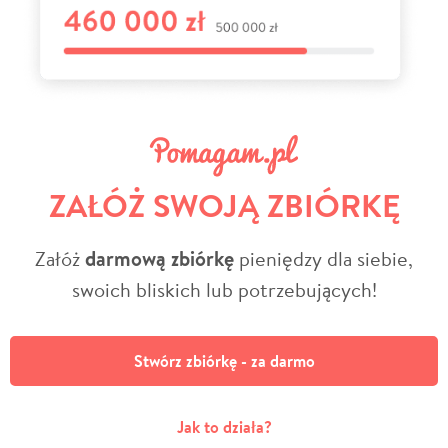
ZAŁÓŻ SWOJĄ ZBIÓRKĘ
Załóż
darmową zbiórkę
pieniędzy dla siebie,
swoich bliskich lub potrzebujących!
Stwórz zbiórkę - za darmo
Jak to działa?