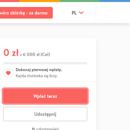
wórz zbiórkę - za darmo
PL
0 zł
6 000 zł (Cel)
z
Dokonaj pierwszej wpłaty.
Każda złotówka się liczy.
Wpłać teraz
Udostępnij
0
udostępnień