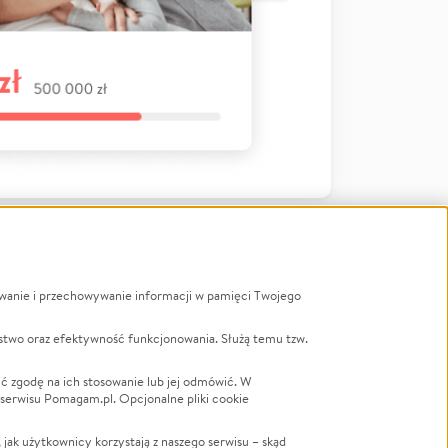
ywanie i przechowywanie informacji w pamięci Twojego
a
stwo oraz efektywność funkcjonowania. Służą temu tzw.
LGBTQ+
Powódź
ć zgodę na ich stosowanie lub jej odmówić. W
 serwisu Pomagam.pl. Opcjonalne pliki cookie
Wichura
NGO
ak użytkownicy korzystają z naszego serwisu – skąd