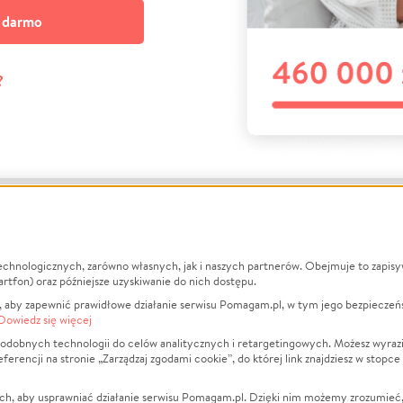
a darmo
?
echnologicznych, zarówno własnych, jak i naszych partnerów. Obejmuje to zapis
macje
O nas
Zbieraj n
artfon) oraz późniejsze uzyskiwanie do nich dostępu.
 aby zapewnić prawidłowe działanie serwisu Pomagam.pl, w tym jego bezpieczeń
działa?
Opinie
Leczenie
Dowiedz się więcej
min
Raporty
Zwierzęta
odobnych technologii do celów analitycznych i retargetingowych. Możesz wyrazi
ncji na stronie „Zarządzaj zgodami cookie”, do której link znajdziesz w stopce
ka Prywatności
Za darmo
Pożar
 Kontrahenci
Blog
Ukraina
ch, aby usprawniać działanie serwisu Pomagam.pl. Dzięki nim możemy zrozumieć, j