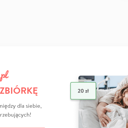
 ZBIÓRKĘ
niędzy dla siebie,
trzebujących!