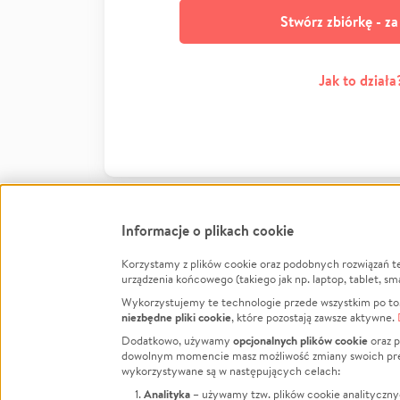
Stwórz zbiórkę - z
Jak to działa
Informacje o plikach cookie
Korzystamy z plików cookie oraz podobnych rozwiązań t
Infor
urządzenia końcowego (takiego jak np. laptop, tablet, sm
Wykorzystujemy te technologie przede wszystkim po to,
Jak to 
niezbędne pliki cookie
, które pozostają zawsze aktywne.
Facebook
Twitter
Instagram
Regula
opcjonalnych plików cookie
Dodatkowo, używamy
oraz p
dowolnym momencie masz możliwość zmiany swoich prefere
Polity
LinkedIn
TikTok
Youtube
wykorzystywane są w następujących celach:
RODO -
Analityka
– używamy tzw. plików cookie analityczny