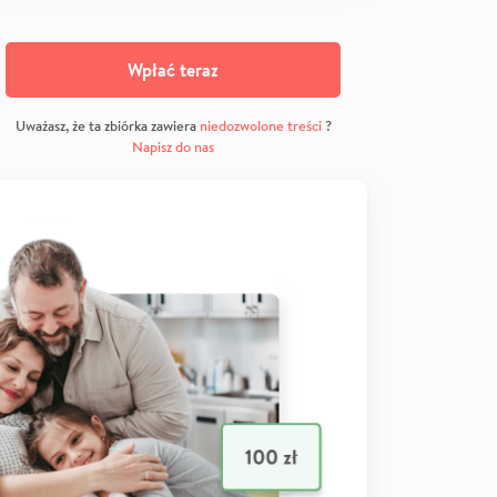
Wpłać teraz
Uważasz, że ta zbiórka zawiera
niedozwolone treści
?
Napisz do nas