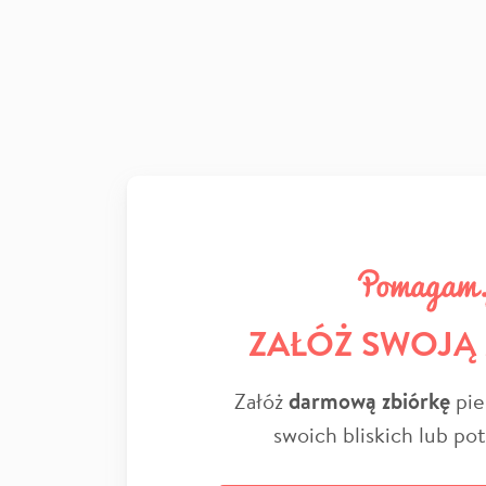
ZAŁÓŻ SWOJĄ
Załóż
darmową zbiórkę
pie
swoich bliskich lub po