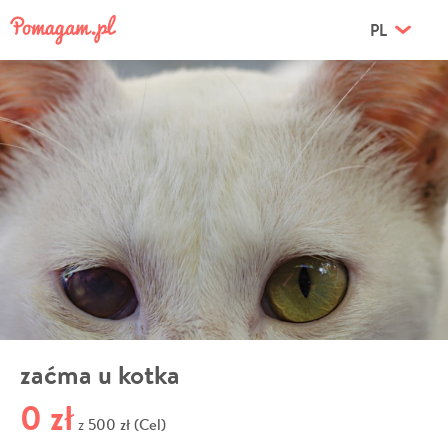
PL
zaćma u kotka
0 zł
500 zł (Cel)
z