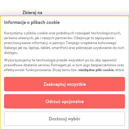
Zbieraj na
Informacje o plikach cookie
Leczenie
LGBTQ+
Zwierzęta
Powódź
Korzystamy z plików cookie oraz podobnych rozwiązań technologicznych,
zarówno własnych, jak i naszych partnerów. Obejmuje to zapisywanie i
Pożar
Wichura
przechowywanie informacji w pamięci Twojego urządzenia końcowego
(takiego jak np. laptop, tablet, smartfon) oraz późniejsze uzyskiwanie do nich
Ukraina
NGO
dostępu.
Sport
Religia
Wykorzystujemy te technologie przede wszystkim po to, aby zapewnić
Pomoc Finansowa
Edukacja
prawidłowe działanie serwisu Pomagam.pl, w tym jego bezpieczeństwo oraz
niezbędne pliki cookie
efektywność funkcjonowania. Służą temu tzw.
, które
Projekty
Podróż
pozostają zawsze aktywne.
Dowiedz się więcej
Pogrzeb
Impreza
opcjonalnych plików cookie
Dodatkowo, używamy
oraz podobnych
Zaakceptuj wszystkie
Społeczność lokalna
Ochrona środowiska
technologii do celów analitycznych i retargetingowych. Możesz wyrazić
zgodę na ich stosowanie lub jej odmówić. W dowolnym momencie masz
Kultura
Biznes
możliwość zmiany swoich preferencji na stronie „Zarządzaj zgodami cookie”,
Odrzuć opcjonalne
Polski
do której link znajdziesz w stopce serwisu Pomagam.pl. Opcjonalne pliki
cookie wykorzystywane są w następujących celach:
© CROWDING SP. Z O.O.
Analityka
– używamy tzw. plików cookie analitycznych, aby usprawniać
Dostosuj wybór
działanie serwisu Pomagam.pl. Dzięki nim możemy zrozumieć, jak
użytkownicy korzystają z naszego serwisu – skąd trafiają do serwisu, jak
Stwórz zbiórkę - za darmo
długo z niego korzystają i jak się po nim poruszają. Pozwala nam to na