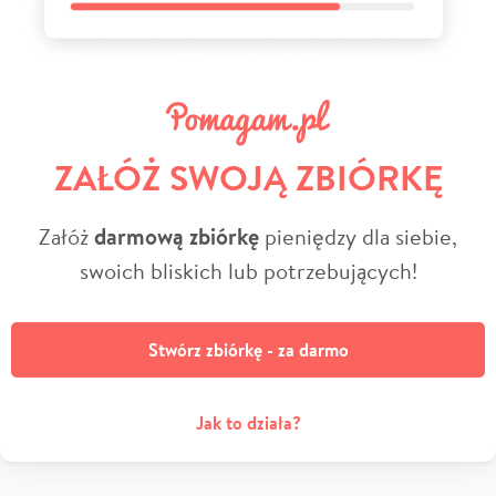
ZAŁÓŻ SWOJĄ ZBIÓRKĘ
Załóż
darmową zbiórkę
pieniędzy dla siebie,
swoich bliskich lub potrzebujących!
Stwórz zbiórkę - za darmo
Jak to działa?