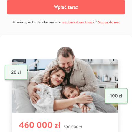
Wpłać teraz
Uważasz, że ta zbiórka zawiera
niedozwolone treści
?
Napisz do nas