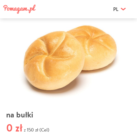
PL
na bułki
0 zł
150 zł (Cel)
z