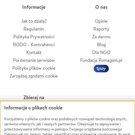
Informacje
O nas
Jak to działa?
Opinie
Regulamin
Raporty
Polityka Prywatności
Za darmo
RODO - Kontrahenci
Blog
Kontakt
Dla NGO
Porównanie serwisów
Fundacja Pomagam.pl
Polityka plików cookie
Zarządzaj zgodami cookie
Zbieraj na
Informacje o plikach cookie
Leczenie
LGBTQ+
Zwierzęta
Powódź
Korzystamy z plików cookie oraz podobnych rozwiązań technologicznych,
zarówno własnych, jak i naszych partnerów. Obejmuje to zapisywanie i
Pożar
Wichura
przechowywanie informacji w pamięci Twojego urządzenia końcowego
(takiego jak np. laptop, tablet, smartfon) oraz późniejsze uzyskiwanie do nich
Ukraina
NGO