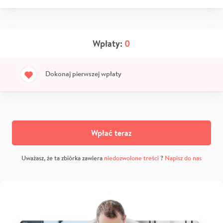
Wpłaty:
0
Dokonaj pierwszej wpłaty
Wpłać teraz
Uważasz, że ta zbiórka zawiera
niedozwolone treści
?
Napisz do nas