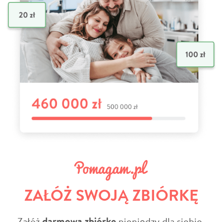
ZAŁÓŻ SWOJĄ ZBIÓRKĘ
Załóż
darmową zbiórkę
pieniędzy dla siebie,