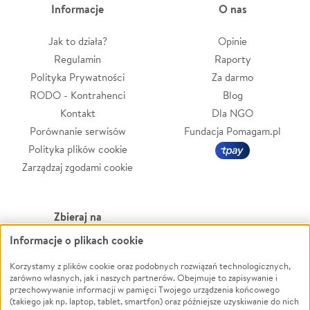
Informacje
O nas
Jak to działa?
Opinie
Regulamin
Raporty
Polityka Prywatności
Za darmo
RODO - Kontrahenci
Blog
Kontakt
Dla NGO
Porównanie serwisów
Fundacja Pomagam.pl
Polityka plików cookie
Zarządzaj zgodami cookie
Zbieraj na
Informacje o plikach cookie
Leczenie
LGBTQ+
Zwierzęta
Powódź
Korzystamy z plików cookie oraz podobnych rozwiązań technologicznych,
zarówno własnych, jak i naszych partnerów. Obejmuje to zapisywanie i
Pożar
Wichura
przechowywanie informacji w pamięci Twojego urządzenia końcowego
(takiego jak np. laptop, tablet, smartfon) oraz późniejsze uzyskiwanie do nich
Ukraina
NGO