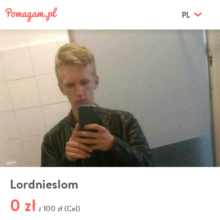
PL
Lordnieslom
0 zł
100 zł (Cel)
z