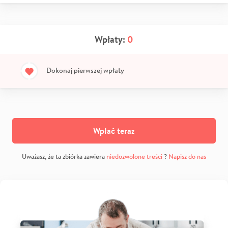
Wpłaty:
0
Dokonaj pierwszej wpłaty
Wpłać teraz
Uważasz, że ta zbiórka zawiera
niedozwolone treści
?
Napisz do nas