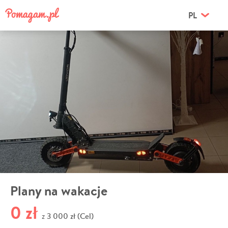
PL
Plany na wakacje
0 zł
3 000 zł (Cel)
z