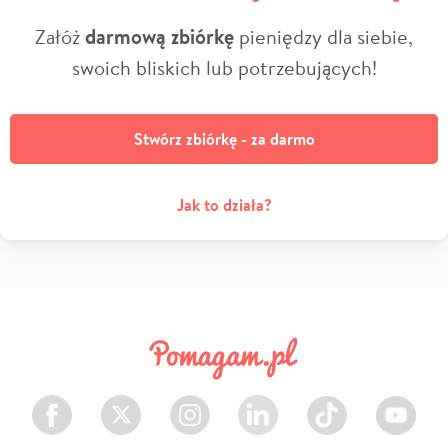
Załóż
darmową zbiórkę
pieniędzy dla siebie,
swoich bliskich lub potrzebujących!
Stwórz zbiórkę - za darmo
Jak to działa?
Facebook
Twitter
Instagram
LinkedIn
TikTok
Youtube