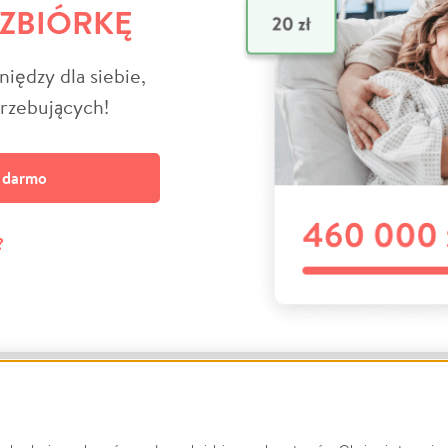
 ZBIÓRKĘ
niędzy dla siebie,
trzebujących!
a darmo
?