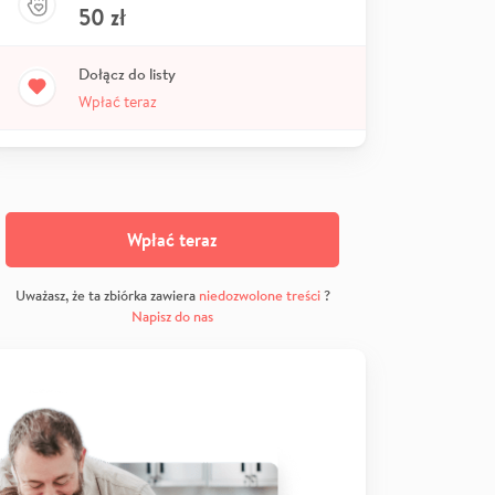
50
zł
Dołącz do listy
Wpłać teraz
Wpłać teraz
Uważasz, że ta zbiórka zawiera
niedozwolone treści
?
Napisz do nas