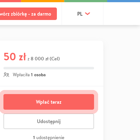
wórz zbiórkę - za darmo
PL
50 zł
8 000 zł (Cel)
z
1 osoba
Wpłaciła
Wpłać teraz
Udostępnij
1
udostępnienie