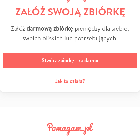
ZAŁÓŻ SWOJĄ ZBIÓRKĘ
Załóż
darmową zbiórkę
pieniędzy dla siebie,
swoich bliskich lub potrzebujących!
Stwórz zbiórkę - za darmo
Jak to działa?