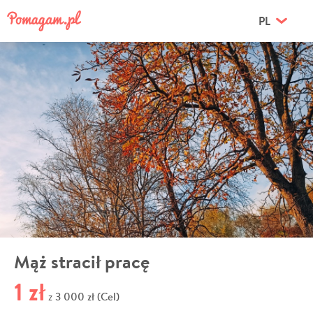
PL
Mąż stracił pracę
1 zł
3 000 zł (Cel)
z