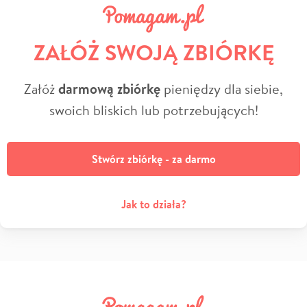
ZAŁÓŻ SWOJĄ ZBIÓRKĘ
Załóż
darmową zbiórkę
pieniędzy dla siebie,
swoich bliskich lub potrzebujących!
Stwórz zbiórkę - za darmo
Jak to działa?