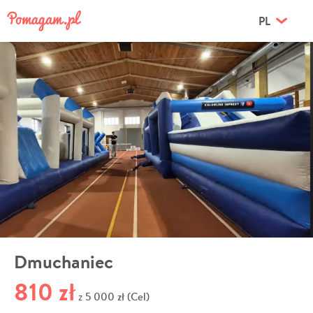
PL
Dmuchaniec
810 zł
5 000 zł (Cel)
z