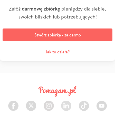
Załóż
darmową zbiórkę
pieniędzy dla siebie,
swoich bliskich lub potrzebujących!
Stwórz zbiórkę - za darmo
Jak to działa?
Facebook
Twitter
Instagram
LinkedIn
TikTok
Youtube