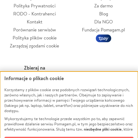
Polityka Prywatności
Za darmo
RODO - Kontrahenci
Blog
Kontakt
Dla NGO
Porównanie serwisów
Fundacja Pomagam.pl
Polityka plików cookie
Zarządzaj zgodami cookie
Zbieraj na
Informacje o plikach cookie
Leczenie
LGBTQ+
Zwierzęta
Powódź
Korzystamy z plików cookie oraz podobnych rozwiązań technologicznych,
zarówno własnych, jak i naszych partnerów. Obejmuje to zapisywanie i
Pożar
Wichura
przechowywanie informacji w pamięci Twojego urządzenia końcowego
(takiego jak np. laptop, tablet, smartfon) oraz późniejsze uzyskiwanie do nich
Ukraina
NGO
dostępu.
Sport
Religia
Wykorzystujemy te technologie przede wszystkim po to, aby zapewnić
Pomoc Finansowa
Edukacja
prawidłowe działanie serwisu Pomagam.pl, w tym jego bezpieczeństwo oraz
niezbędne pliki cookie
efektywność funkcjonowania. Służą temu tzw.
, które
Projekty
Podróż
pozostają zawsze aktywne.
Dowiedz się więcej