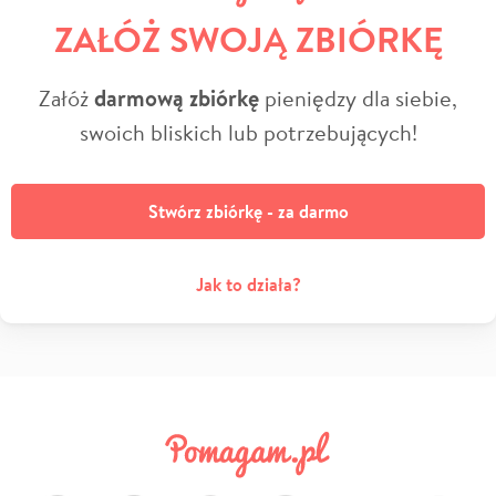
ZAŁÓŻ SWOJĄ ZBIÓRKĘ
Załóż
darmową zbiórkę
pieniędzy dla siebie,
swoich bliskich lub potrzebujących!
Stwórz zbiórkę - za darmo
Jak to działa?