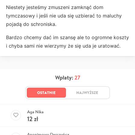
Niestety jesteśmy zmuszeni zamknąć dom
tymczasowy i jeśli nie uda się uzbierać to maluchy
pojadą do schroniska.
Bardzo chcemy dać im szansę ale to ogromne koszty
i chyba sami nie wierzymy że się uda je uratować.
Wpłaty:
27
OSTATNIE
NAJWYŻSZE
Aga Nika
12
zł
Anonimowy Darczyńca