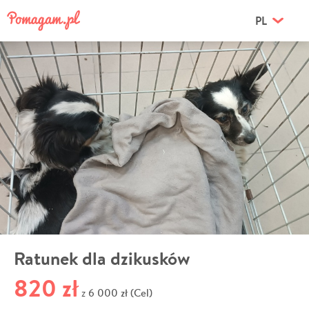
PL
Ratunek dla dzikusków
820 zł
6 000 zł (Cel)
z