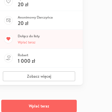
20
zł
Anonimowy Darczyńca
20
zł
Dołącz do listy
Wpłać teraz
Robert
1 000
zł
Zobacz więcej
Wpłać teraz