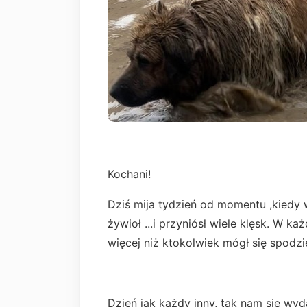
Kochani!
Dziś mija tydzień od momentu ,kiedy
żywioł ...i przyniósł wiele klęsk. W ka
więcej niż ktokolwiek mógł się spodz
Dzień jak każdy inny, tak nam się wy