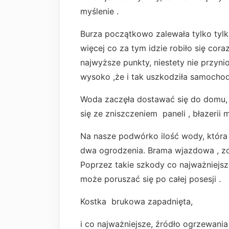
myślenie .
Burza początkowo zalewała tylko tylko
więcej co za tym idzie robiło się cora
najwyższe punkty, niestety nie przyni
wysoko ,że i tak uszkodziła samocho
Woda zaczęła dostawać się do domu, 
się ze zniszczeniem paneli , błazerii m
Na nasze podwórko ilość wody, która s
dwa ogrodzenia. Brama wjazdowa , zo
Poprzez takie szkody co najważniejsz
może poruszać się po całej posesji .
Kostka brukowa zapadnięta,
i co najważniejsze, źródło ogrzewani