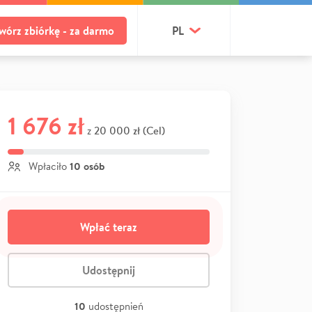
wórz zbiórkę - za darmo
PL
1 676 zł
20 000 zł (Cel)
z
10 osób
Wpłaciło
Wpłać teraz
Udostępnij
10
udostępnień