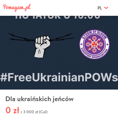
PL
Dla ukraińskich jeńców
0 zł
3 000 zł (Cel)
z