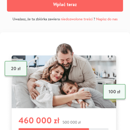
Wpłać teraz
Uważasz, że ta zbiórka zawiera
niedozwolone treści
?
Napisz do nas