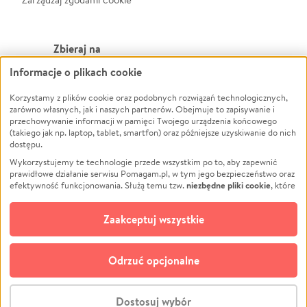
Zbieraj na
Informacje o plikach cookie
Leczenie
LGBTQ+
Zwierzęta
Powódź
Korzystamy z plików cookie oraz podobnych rozwiązań technologicznych,
zarówno własnych, jak i naszych partnerów. Obejmuje to zapisywanie i
Pożar
Wichura
przechowywanie informacji w pamięci Twojego urządzenia końcowego
(takiego jak np. laptop, tablet, smartfon) oraz późniejsze uzyskiwanie do nich
Ukraina
NGO
dostępu.
Sport
Religia
Wykorzystujemy te technologie przede wszystkim po to, aby zapewnić
Pomoc Finansowa
Edukacja
prawidłowe działanie serwisu Pomagam.pl, w tym jego bezpieczeństwo oraz
niezbędne pliki cookie
efektywność funkcjonowania. Służą temu tzw.
, które
Projekty
Podróż
pozostają zawsze aktywne.
Dowiedz się więcej
Pogrzeb
Impreza
opcjonalnych plików cookie
Dodatkowo, używamy
oraz podobnych
Zaakceptuj wszystkie
Społeczność lokalna
Ochrona środowiska
technologii do celów analitycznych i retargetingowych. Możesz wyrazić
zgodę na ich stosowanie lub jej odmówić. W dowolnym momencie masz
Kultura
Biznes
możliwość zmiany swoich preferencji na stronie „Zarządzaj zgodami cookie”,
Odrzuć opcjonalne
Polski
do której link znajdziesz w stopce serwisu Pomagam.pl. Opcjonalne pliki
cookie wykorzystywane są w następujących celach:
© CROWDING SP. Z O.O.
Analityka
– używamy tzw. plików cookie analitycznych, aby usprawniać
Dostosuj wybór
działanie serwisu Pomagam.pl. Dzięki nim możemy zrozumieć, jak