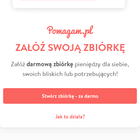
ZAŁÓŻ SWOJĄ ZBIÓRKĘ
Załóż
darmową zbiórkę
pieniędzy dla siebie,
swoich bliskich lub potrzebujących!
Stwórz zbiórkę - za darmo
Jak to działa?