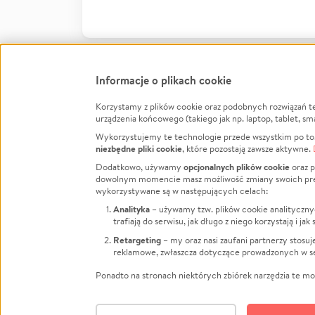
Informacje o plikach cookie
Korzystamy z plików cookie oraz podobnych rozwiązań t
Infor
urządzenia końcowego (takiego jak np. laptop, tablet, sm
Wykorzystujemy te technologie przede wszystkim po to,
Jak to 
niezbędne pliki cookie
, które pozostają zawsze aktywne.
Facebook
Twitter
Instagram
Regula
opcjonalnych plików cookie
Dodatkowo, używamy
oraz p
dowolnym momencie masz możliwość zmiany swoich prefere
Polity
LinkedIn
TikTok
Youtube
wykorzystywane są w następujących celach:
RODO -
Analityka
– używamy tzw. plików cookie analityczny
Kontak
trafiają do serwisu, jak długo z niego korzystają i j
Porówn
Retargeting
– my oraz nasi zaufani partnerzy stosu
reklamowe, zwłaszcza dotyczące prowadzonych w se
Polityk
Zarząd
Ponadto na stronach niektórych zbiórek narzędzia te mog