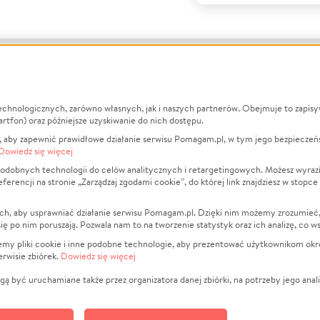
echnologicznych, zarówno własnych, jak i naszych partnerów. Obejmuje to zapis
macje
O nas
Zbieraj n
artfon) oraz późniejsze uzyskiwanie do nich dostępu.
 aby zapewnić prawidłowe działanie serwisu Pomagam.pl, w tym jego bezpieczeń
działa?
Opinie
Leczenie
Dowiedz się więcej
min
Raporty
Zwierzęta
odobnych technologii do celów analitycznych i retargetingowych. Możesz wyrazi
ncji na stronie „Zarządzaj zgodami cookie”, do której link znajdziesz w stopce
ka Prywatności
Za darmo
Pożar
 Kontrahenci
Blog
Ukraina
ch, aby usprawniać działanie serwisu Pomagam.pl. Dzięki nim możemy zrozumieć, j
t
Dla NGO
Sport
ak się po nim poruszają. Pozwala nam to na tworzenie statystyk oraz ich analizę, co w
anie serwisów
Fundacja Pomagam.pl
Pomoc Fi
jemy pliki cookie i inne podobne technologie, aby prezentować użytkownikom okr
rwisie zbiórek.
Dowiedz się więcej
a plików cookie
Projekty
zaj zgodami cookie
Pogrzeb
ą być uruchamiane także przez organizatora danej zbiórki, na potrzeby jego anali
Społeczno
Kultura