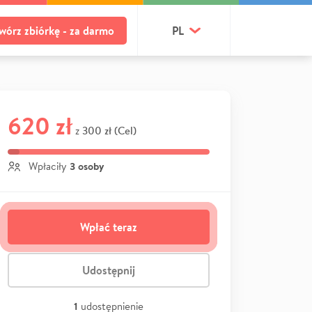
wórz zbiórkę - za darmo
PL
620 zł
300 zł (Cel)
z
3 osoby
Wpłaciły
Wpłać teraz
Udostępnij
1
udostępnienie