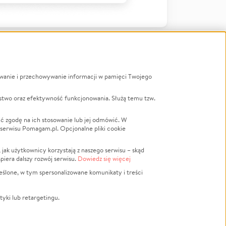
ywanie i przechowywanie informacji w pamięci Twojego
a
stwo oraz efektywność funkcjonowania. Służą temu tzw.
LGBTQ+
Powódź
ć zgodę na ich stosowanie lub jej odmówić. W
 serwisu Pomagam.pl. Opcjonalne pliki cookie
Wichura
NGO
ak użytkownicy korzystają z naszego serwisu – skąd
Religia
spiera dalszy rozwój serwisu.
Dowiedz się więcej
nansowa
Edukacja
eślone, w tym spersonalizowane komunikaty i treści
Podróż
Impreza
tyki lub retargetingu.
ść lokalna
Ochrona środowiska
Biznes