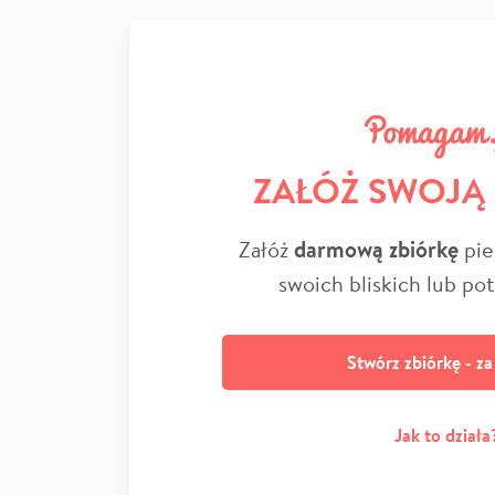
ZAŁÓŻ SWOJĄ
Załóż
darmową zbiórkę
pie
swoich bliskich lub po
Stwórz zbiórkę - z
Jak to działa