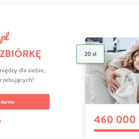
 ZBIÓRKĘ
niędzy dla siebie,
trzebujących!
a darmo
?