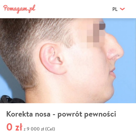
PL
Korekta nosa - powrót pewności
0 zł
9 000 zł (Cel)
z