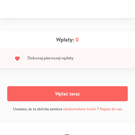
Wpłaty:
0
Dokonaj pierwszej wpłaty
Wpłać teraz
Uważasz, że ta zbiórka zawiera
niedozwolone treści
?
Napisz do nas