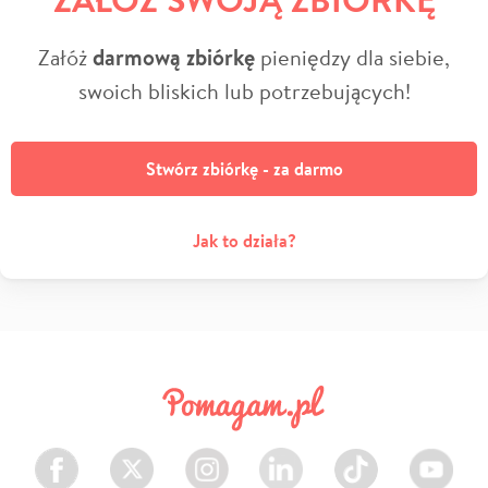
Załóż
darmową zbiórkę
pieniędzy dla siebie,
swoich bliskich lub potrzebujących!
Stwórz zbiórkę - za darmo
Jak to działa?
Facebook
Twitter
Instagram
LinkedIn
TikTok
Youtube