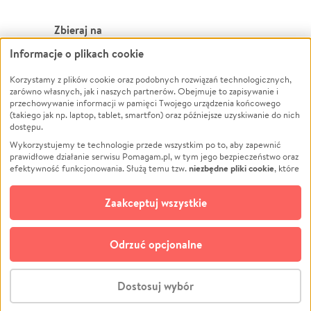
Zbieraj na
Informacje o plikach cookie
Leczenie
LGBTQ+
Zwierzęta
Powódź
Korzystamy z plików cookie oraz podobnych rozwiązań technologicznych,
zarówno własnych, jak i naszych partnerów. Obejmuje to zapisywanie i
Pożar
Wichura
przechowywanie informacji w pamięci Twojego urządzenia końcowego
(takiego jak np. laptop, tablet, smartfon) oraz późniejsze uzyskiwanie do nich
Ukraina
NGO
dostępu.
Sport
Religia
Wykorzystujemy te technologie przede wszystkim po to, aby zapewnić
Pomoc Finansowa
Edukacja
prawidłowe działanie serwisu Pomagam.pl, w tym jego bezpieczeństwo oraz
niezbędne pliki cookie
efektywność funkcjonowania. Służą temu tzw.
, które
Projekty
Podróż
pozostają zawsze aktywne.
Dowiedz się więcej
Pogrzeb
Impreza
opcjonalnych plików cookie
Dodatkowo, używamy
oraz podobnych
Zaakceptuj wszystkie
Społeczność lokalna
Ochrona środowiska
technologii do celów analitycznych i retargetingowych. Możesz wyrazić
zgodę na ich stosowanie lub jej odmówić. W dowolnym momencie masz
Kultura
Biznes
możliwość zmiany swoich preferencji na stronie „Zarządzaj zgodami cookie”,
Odrzuć opcjonalne
Polski
do której link znajdziesz w stopce serwisu Pomagam.pl. Opcjonalne pliki
cookie wykorzystywane są w następujących celach:
© CROWDING SP. Z O.O.
Analityka
– używamy tzw. plików cookie analitycznych, aby usprawniać
Dostosuj wybór
działanie serwisu Pomagam.pl. Dzięki nim możemy zrozumieć, jak
użytkownicy korzystają z naszego serwisu – skąd trafiają do serwisu, jak
Stwórz zbiórkę - za darmo
długo z niego korzystają i jak się po nim poruszają. Pozwala nam to na