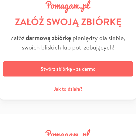
ZAŁÓŻ SWOJĄ ZBIÓRKĘ
Załóż
darmową zbiórkę
pieniędzy dla siebie,
swoich bliskich lub potrzebujących!
Stwórz zbiórkę - za darmo
Jak to działa?