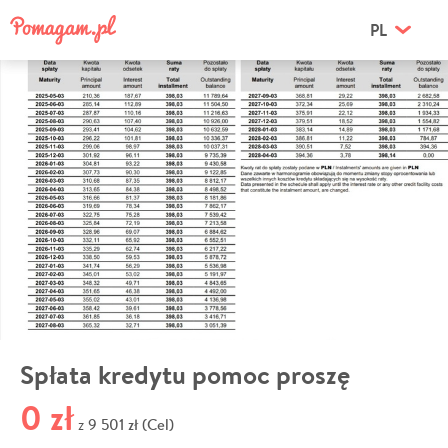
PL
Spłata kredytu pomoc proszę
0 zł
9 501 zł (Cel)
z